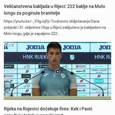
Veličanstvena bakljada u Rijeci: 222 baklje na Molo
longu za poginule branitelje
https://youtu.be/-_V3gJvjFjc Trodnevno obilježavanje Dana
pobjede i 31. obljetnice Oluje u Rijeci zaključeno je bakljadom na
Molo longu, gdje je zapaljeno 222…
Rijeka na Rujevici dočekuje Ilves: Kek i Pavić