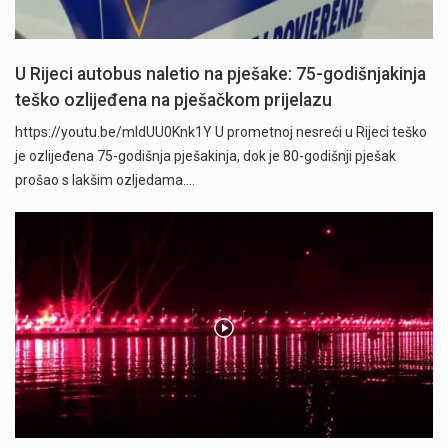
U Rijeci autobus naletio na pješake: 75-godišnjakinja
teško ozlijeđena na pješačkom prijelazu
https://youtu.be/mldUU0Knk1Y U prometnoj nesreći u Rijeci teško
je ozlijeđena 75-godišnja pješakinja, dok je 80-godišnji pješak
prošao s lakšim ozljedama.…