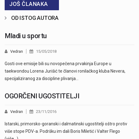
JOŠ ČLANAKA
OD ISTOG AUTORA
Mladi u sportu
Vedran
15/05/2018
Gosti ove emisije bili su novopečena prvakinja Europe u
taekwondou Lorena Jurišić te članovi ronilačkog kluba Nevera,
specijaliziranog za discipline plivanja…
OGORČENI UGOSTITELJI
Vedran
23/11/2016
Istarski, primorsko-goranski i dalmatinski ugostitelji oštro protiv
više stope PDV-a. Podršku im dali Boris Miletić i Valter Flego
(više…)