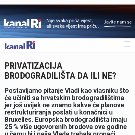
OGLAS
PRIVATIZACIJA
BRODOGRADILIŠTA DA ILI NE?
Postavljamo pitanje Vladi kao vlasniku što
će učiniti sa hrvatskim brodogradilištima
jer još uvijek ne znamo kakve će planove
restrukturiranja poslati u konačnici u
Bruxelles. Europska brodogradilišta imaju
25 % više ugovorenih brodova ove godine
u čemu bi i naša Vlada trebala pronaći