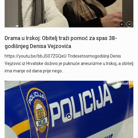
Drama u Irskoj: Obitelj traži pomoć za spas 38-
godišnjeg Denisa Vejzovića
https://youtu.be/bbJS07ZGQeU Tridesetosmogodišnji Denis
Vejzović iz Hrvatske doživio je puknuće aneurizme u Irskoj, a obitelj
ima manje od dana prije nego…