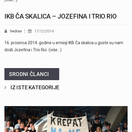
IKB ČA SKALICA – JOZEFINA I TRIO RIO
Vedran
17/12/2014
16. prosinca 2014. godine u emisiji IKB Ča skalica u goste su nam
došli Jozefina i Trio Rio. (više…)
SRODNI ČLANCI
IZ ISTE KATEGORIJE
Započela je prodaja članskih iskaznica i pretplate" />