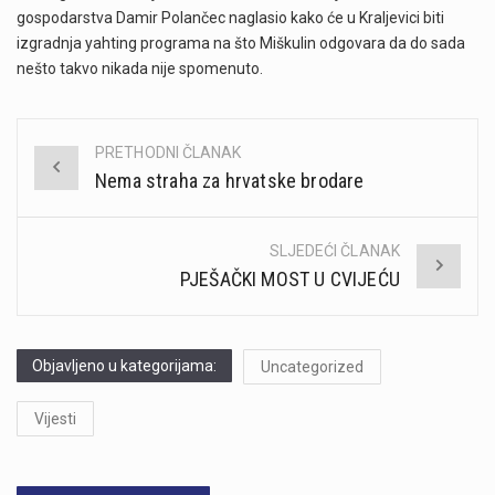
gospodarstva Damir Polančec naglasio kako će u Kraljevici biti
izgradnja yahting programa na što Miškulin odgovara da do sada
nešto takvo nikada nije spomenuto.
PRETHODNI ČLANAK
Post
Nema straha za hrvatske brodare
navigation
SLJEDEĆI ČLANAK
PJEŠAČKI MOST U CVIJEĆU
Objavljeno u kategorijama:
Uncategorized
Vijesti