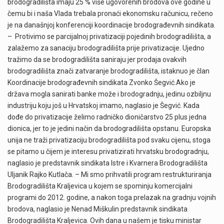
brodogradilišta imaju 25 % više ugovorenih brodova ove godine u
čemu bi i naša Vlada trebala pronaći ekonomsku računicu, rečeno
je na današnjoj konferenciji koordinacije brodograđevnih sindikata.
– Protivimo se parcijalnoj privatizaciji pojedinih brodogradilišta, a
zalažemo za sanaciju brodogradilišta prije privatizacije. Ujedno
tražimo da se brodogradilišta saniraju jer prodaja ovakvih
brodogradilišta znači zatvaranje brodogradilišta, istaknuo je član
Koordinacije brodograđevnih sindikata Zvonko Šegvić.Ako je
država mogla sanirati banke može i brodogradnju, jedinu ozbiljnu
industriju koju još u Hrvatskoj imamo, naglasio je Šegvić. Kada
dođe do privatizacije želimo radničko dioničarstvo 25 plus jedna
dionica, jer to je jedini način da brodogradilišta opstanu. Europska
unija ne traži privatizaciju brodogradilišta pod svaku cijenu, stoga
se pitamo u čijem je interesu privatizirati hrvatsku brodogradnju,
naglasio je predstavnik sindikata Istre i Kvarnera Brodogradilišta
Uljanik Rajko Kutlača. – Mi smo prihvatili program restrukturiranja
Brodogradilišta Kraljevica u kojem se spominju komercijalni
programi do 2012. godine, a nakon toga prelazak na gradnju vojnih
brodova, naglasio je Nenad Miškulin predstavnik sindikata
Brodogradilišta Kraljevica. Ovih dana u našem je tisku ministar