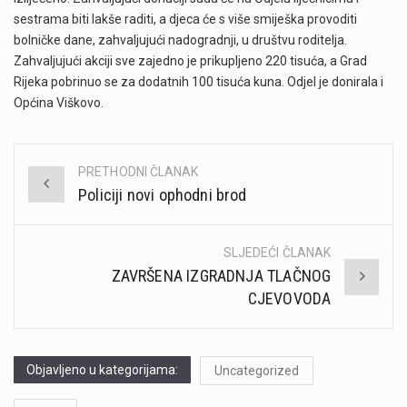
sestrama biti lakše raditi, a djeca će s više smiješka provoditi
bolničke dane, zahvaljujući nadogradnji, u društvu roditelja.
Zahvaljujući akciji sve zajedno je prikupljeno 220 tisuća, a Grad
Rijeka pobrinuo se za dodatnih 100 tisuća kuna. Odjel je donirala i
Općina Viškovo.
PRETHODNI ČLANAK
Post
Policiji novi ophodni brod
navigation
SLJEDEĆI ČLANAK
ZAVRŠENA IZGRADNJA TLAČNOG
CJEVOVODA
Objavljeno u kategorijama:
Uncategorized