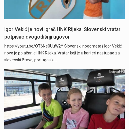
Igor Vekić je novi igrač HNK Rijeka: Slovenski vratar
potpisao dvogodišnji ugovor
https://youtu.be/OT6Ne0UuW2Y Slovenski nogometaš Igor Vekić
novo je pojačanje HNK Rijeka. Vratar koji je u karijeri nastupao za
slovenski Bravo, portugalski…