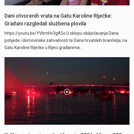
Dani otvorenih vrata na Gatu Karoline Riječke:
Građani razgledali službena plovila
https://youtu.be/YVbmHv3gA5o U sklopu obilježavanja Dana
pobjede i domovinske zahvalnosti te Dana hrvatskih branitelja, na
Gatu Karoline Riječke u Rijeci građanima…