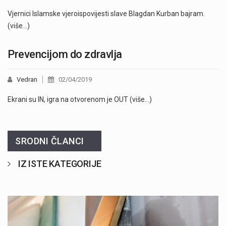
Vjernici Islamske vjeroispovijesti slave Blagdan Kurban bajram.
(više…)
Prevencijom do zdravlja
Vedran
02/04/2019
Ekrani su IN, igra na otvorenom je OUT (više…)
SRODNI ČLANCI
IZ ISTE KATEGORIJE