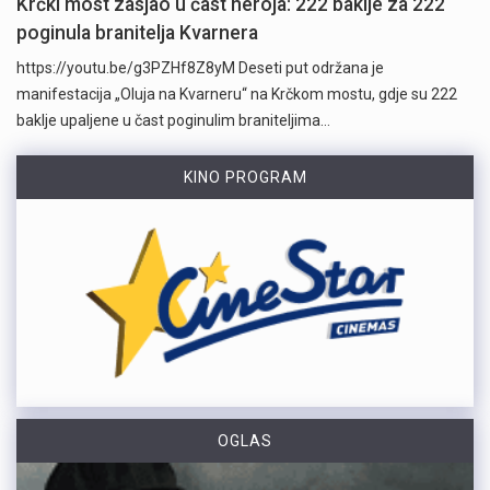
Krčki most zasjao u čast heroja: 222 baklje za 222
poginula branitelja Kvarnera
https://youtu.be/g3PZHf8Z8yM Deseti put održana je
manifestacija „Oluja na Kvarneru“ na Krčkom mostu, gdje su 222
baklje upaljene u čast poginulim braniteljima…
KINO PROGRAM
OGLAS