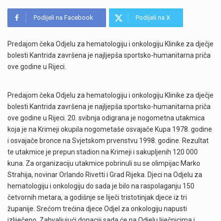
Podijeli na Facebook
Podijeli na X
Predajom čeka Odjelu za hematologiju i onkologiju Klinike za dječje
bolesti Kantrida završena je najljepša sportsko-humanitarna priča
ove godine u Rijeci.
Predajom čeka Odjelu za hematologiju i onkologiju Klinike za dječje
bolesti Kantrida završena je najljepša sportsko-humanitarna priča
ove godine u Rijeci. 20. svibnja odigrana je nogometna utakmica
koja je na Krimeji okupila nogometaše osvajače Kupa 1978. godine
i osvajače bronce na Svjetskom prvenstvu 1998. godine. Rezultat
te utakmice je prepun stadion na Krimeji i sakupljenih 120 000
kuna. Za organizaciju utakmice pobrinuli su se olimpijac Marko
Strahija, novinar Orlando Rivetti i Grad Rijeka. Djeci na Odjelu za
hematologiju i onkologiju do sada je bilo na raspolaganju 150
četvornih metara, a godišnje se liječi tristotinjak djece iz tri
županije. Srećom trećina djece Odjel za onkologiju napusti
izliječeno. Zahvaljujući donaciji sada će na Odjelu liječnicima i