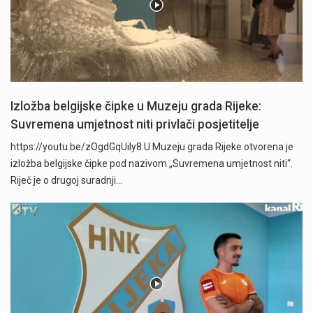
Izložba belgijske čipke u Muzeju grada Rijeke:
Suvremena umjetnost niti privlači posjetitelje
https://youtu.be/zOgdGqUily8 U Muzeju grada Rijeke otvorena je
izložba belgijske čipke pod nazivom „Suvremena umjetnost niti“.
Riječ je o drugoj suradnji…