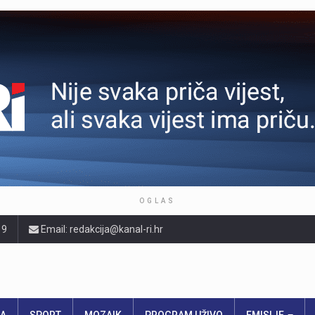
OGLAS
19
Email: redakcija@kanal-ri.hr