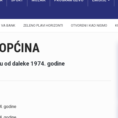
RA
SPORT
MOZAIK
PROGRAM UŽIVO
EMISIJE
VA BANK
ZELENO PLAVI HORIZONTI
OTVORENI I KAD NISMO
K
 OPĆINA
uju od daleke 1974. godine
4. godine
4. godine