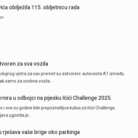
a obilježila 115. obljetnicu rada
p>
tvoren za sva vozila
og olujnog vjetra za sav promet su zatvoreni: autocesta A1 između
azak samo za osobna vozila…
ira u odbojci na pijesku Ičići Challenge 2025.
ne i ove su godine bile prepoznatljiva kulisa za Ičići Challenge.
jera ugostila je…
u rješava vaše brige oko parkinga