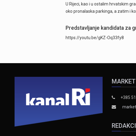
U Rijeci, kao i u ostalim hrvatskim 
oko pronalaska parkinga, a zatim i k
Predstavljanje kandidata za 
https://youtu.be/gKZ-Oq33fy8
MARKET
+385 51
market
REDAKC