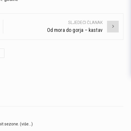
SLJEDEĆI ČLANAK
Od mora do gorja – kastav
pit sezone. (više…)