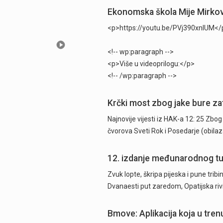
Ekonomska škola Mije Mirković
<p>https://youtu.be/PVj390xnlUM</
<!-- wp:paragraph -->
<p>Više u videoprilogu:</p>
<!-- /wp:paragraph -->
Krčki most zbog jake bure za
Najnovije vijesti iz HAK-a 12: 25 Zb
čvorova Sveti Rok i Posedarje (obil
12. izdanje međunarodnog turn
Zvuk lopte, škripa pijeska i pune tribi
Dvanaesti put zaredom, Opatijska rivi
Bmove: Aplikacija koja u tren