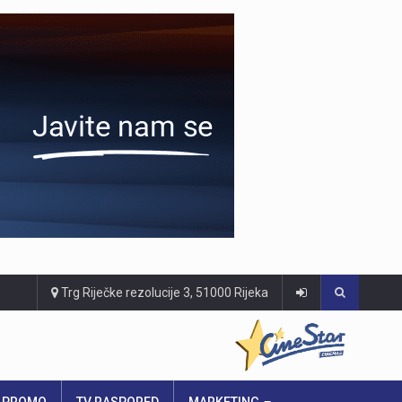
Trg Riječke rezolucije 3, 51000 Rijeka