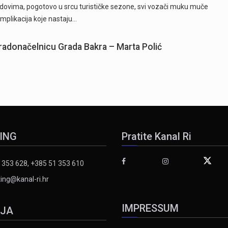
gradovima, pogotovo u srcu turističke sezone, svi vozači muku muče
omplikacija koje nastaju…
gradonačelnicu Grada Bakra – Marta Polić
ING
Pratite Kanal Ri
 353 628, +385 51 353 610
ing@kanal-ri.hr
IMPRESSUM
IJA