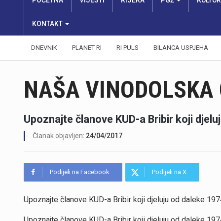
POČETNA
VIJESTI
RIJEKA
PGŽ
KULTU
KONTAKT
DNEVNIK
PLANET RI
RI PULS
BILANCA USPJEHA
NAŠA VINODOLSKA
Upoznajte članove KUD-a Bribir koji djel
Članak objavljen:
24/04/2017
Podijeli na Facebook
Podijeli na X
Upoznajte članove KUD-a Bribir koji djeluju od daleke 197
Upoznajte članove KUD-a Bribir koji djeluju od daleke 197