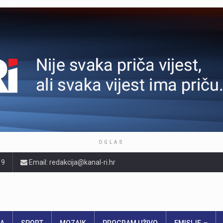
OGLAS
19
Email: redakcija@kanal-ri.hr