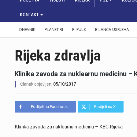
POČETNA
VIJESTI
RIJEKA
PGŽ
KULTU
KONTAKT
DNEVNIK
PLANET RI
RI PULS
BILANCA USPJEHA
Rijeka zdravlja
Klinika zavoda za nuklearnu medicinu – 
Članak objavljen:
05/10/2017
Podijeli na Facebook
Podijeli na X
Klinika zavoda za nuklearnu medicinu – KBC Rijeka