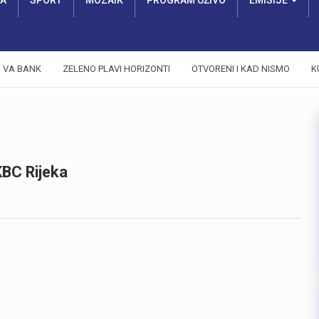
RA
SPORT
MOZAIK
PROGRAM UŽIVO
EMISIJE
VA BANK
ZELENO PLAVI HORIZONTI
OTVORENI I KAD NISMO
K
KBC Rijeka