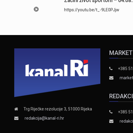
Začini život sportom – 04.08
https://youtu.be/t_-9LE0PJjw
MARKET
+385 51
market
REDAKC
Trg Riječke rezolucije 3, 51000 Rijeka
+385 51
redakcija@kanal-ri.hr
redakci