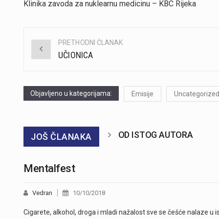
Klinika zavoda za nuklearnu medicinu – KBC Rijeka
PRETHODNI ČLANAK
Post
UČIONICA
navigation
Objavljeno u kategorijama:
Emisije
Uncategorize
OD ISTOG AUTORA
JOŠ ČLANAKA
Mentalfest
Vedran
10/10/2018
Cigarete, alkohol, droga i mladi nažalost sve se češće nalaze u is