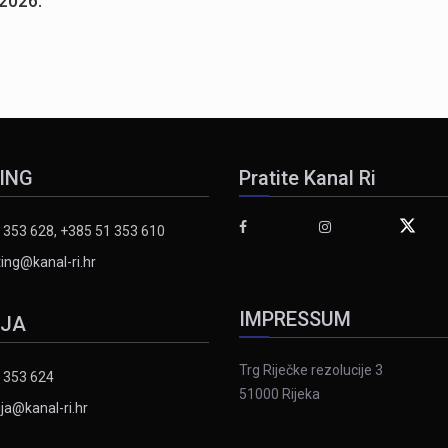
.2026.
ING
Pratite Kanal Ri
 353 628, +385 51 353 610
ing@kanal-ri.hr
IMPRESSUM
IJA
Trg Riječke rezolucije 3
 353 624
51000 Rijeka
ja@kanal-ri.hr