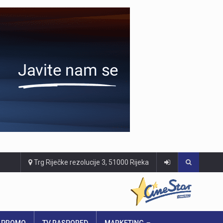
Trg Riječke rezolucije 3, 51000 Rijeka