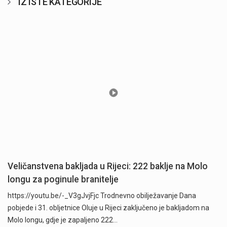
IZ ISTE KATEGORIJE
Veličanstvena bakljada u Rijeci: 222 baklje na Molo
longu za poginule branitelje
https://youtu.be/-_V3gJvjFjc Trodnevno obilježavanje Dana
pobjede i 31. obljetnice Oluje u Rijeci zaključeno je bakljadom na
Molo longu, gdje je zapaljeno 222…