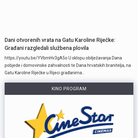
Dani otvorenih vrata na Gatu Karoline Riječke:
Građani razgledali službena plovila
https://youtu.be/YVbmHv3gA5o U sklopu obilježavanja Dana
pobjede i domovinske zahvalnosti te Dana hrvatskih branitelja, na
Gatu Karoline Riječke u Rijeci građanima…
KINO PROGRAM