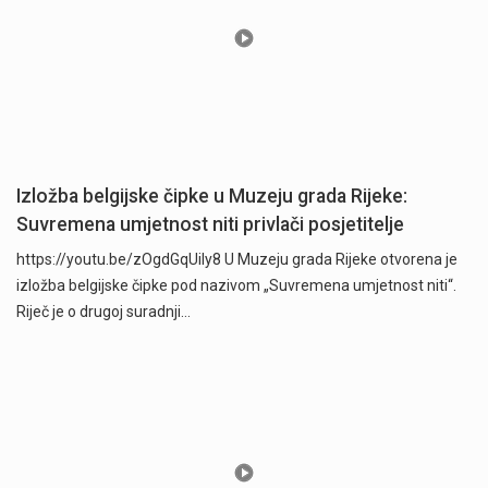
Izložba belgijske čipke u Muzeju grada Rijeke:
Suvremena umjetnost niti privlači posjetitelje
https://youtu.be/zOgdGqUily8 U Muzeju grada Rijeke otvorena je
izložba belgijske čipke pod nazivom „Suvremena umjetnost niti“.
Riječ je o drugoj suradnji…