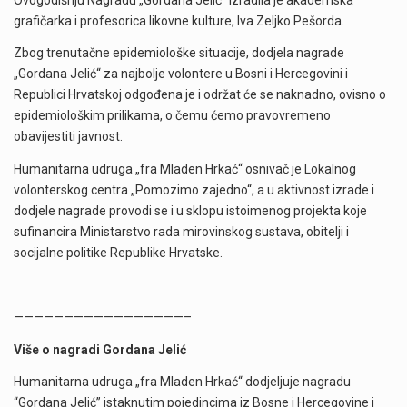
grafičarka i profesorica likovne kulture, Iva Zeljko Pešorda.
Zbog trenutačne epidemiološke situacije, dodjela nagrade
„Gordana Jelić“ za najbolje volontere u Bosni i Hercegovini i
Republici Hrvatskoj odgođena je i održat će se naknadno, ovisno o
epidemiološkim prilikama, o čemu ćemo pravovremeno
obavijestiti javnost.
Humanitarna udruga „fra Mladen Hrkać“ osnivač je Lokalnog
volonterskog centra „Pomozimo zajedno“, a u aktivnost izrade i
dodjele nagrade provodi se i u sklopu istoimenog projekta koje
sufinancira Ministarstvo rada mirovinskog sustava, obitelji i
socijalne politike Republike Hrvatske.
—————————————————–
Više o nagradi Gordana Jelić
Humanitarna udruga „fra Mladen Hrkać“ dodjeljuje nagradu
“Gordana Jelić” istaknutim pojedincima iz Bosne i Hercegovine i