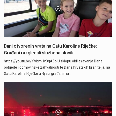
Dani otvorenih vrata na Gatu Karoline Riječke:
Građani razgledali službena plovila
https://youtu.be/YVbmHv3gA5o U sklopu obilježavanja Dana
pobjede i domovinske zahvalnosti te Dana hrvatskih branitelja, na
Gatu Karoline Riječke u Rijeci građanima…