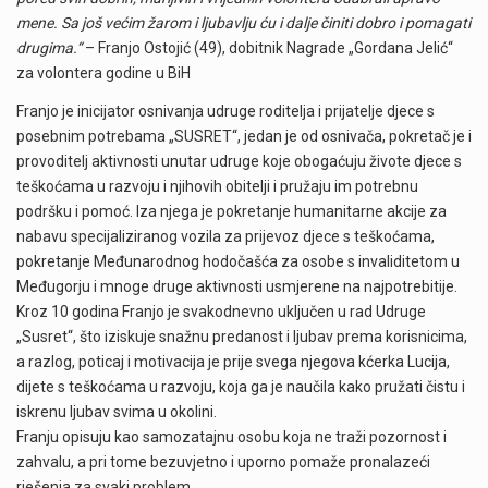
mene. Sa još većim žarom i ljubavlju ću i dalje činiti dobro i pomagati
drugima.“
– Franjo Ostojić (49), dobitnik Nagrade „Gordana Jelić“
za volontera godine u BiH
Franjo je inicijator osnivanja udruge roditelja i prijatelje djece s
posebnim potrebama „SUSRET“, jedan je od osnivača, pokretač je i
provoditelj aktivnosti unutar udruge koje obogaćuju živote djece s
teškoćama u razvoju i njihovih obitelji i pružaju im potrebnu
podršku i pomoć. Iza njega je pokretanje humanitarne akcije za
nabavu specijaliziranog vozila za prijevoz djece s teškoćama,
pokretanje Međunarodnog hodočašća za osobe s invaliditetom u
Međugorju i mnoge druge aktivnosti usmjerene na najpotrebitije.
Kroz 10 godina Franjo je svakodnevno uključen u rad Udruge
„Susret“, što iziskuje snažnu predanost i ljubav prema korisnicima,
a razlog, poticaj i motivacija je prije svega njegova kćerka Lucija,
dijete s teškoćama u razvoju, koja ga je naučila kako pružati čistu i
iskrenu ljubav svima u okolini.
Franju opisuju kao samozatajnu osobu koja ne traži pozornost i
zahvalu, a pri tome bezuvjetno i uporno pomaže pronalazeći
rješenja za svaki problem.