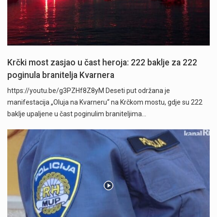
Krčki most zasjao u čast heroja: 222 baklje za 222
poginula branitelja Kvarnera
https://youtu.be/g3PZHf8Z8yM Deseti put održana je
manifestacija „Oluja na Kvarneru“ na Krčkom mostu, gdje su 222
baklje upaljene u čast poginulim braniteljima…