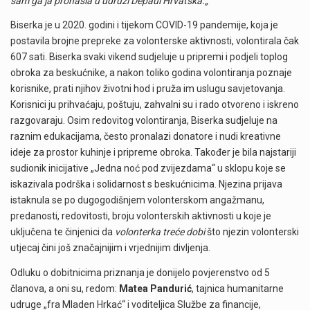
sam ga ja pronašla u udruzi Depaul Hrvatska.„
Biserka je u 2020. godini i tijekom COVID-19 pandemije, koja je
postavila brojne prepreke za volonterske aktivnosti, volontirala čak
607 sati. Biserka svaki vikend sudjeluje u pripremi i podjeli toplog
obroka za beskućnike, a nakon toliko godina volontiranja poznaje
korisnike, prati njihov životni hod i pruža im uslugu savjetovanja.
Korisnici ju prihvaćaju, poštuju, zahvalni su i rado otvoreno i iskreno
razgovaraju. Osim redovitog volontiranja, Biserka sudjeluje na
raznim edukacijama, često pronalazi donatore i nudi kreativne
ideje za prostor kuhinje i pripreme obroka. Također je bila najstariji
sudionik inicijative „Jedna noć pod zvijezdama“ u sklopu koje se
iskazivala podrška i solidarnost s beskućnicima. Njezina prijava
istaknula se po dugogodišnjem volonterskom angažmanu,
predanosti, redovitosti, broju volonterskih aktivnosti u koje je
uključena te činjenici da
volonterka treće dobi
što njezin volonterski
utjecaj čini još značajnijim i vrjednijim divljenja.
Odluku o dobitnicima priznanja je donijelo povjerenstvo od 5
članova, a oni su, redom:
Matea Pandurić
, tajnica humanitarne
udruge „fra Mladen Hrkać“ i voditeljica Službe za financije,