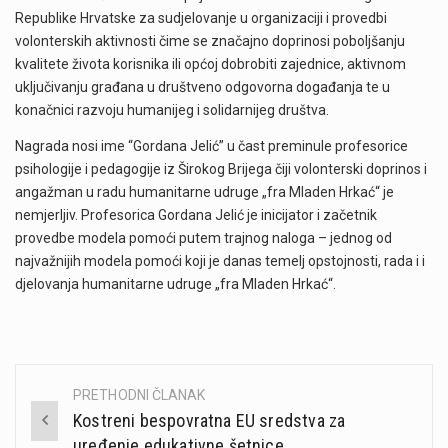
Republike Hrvatske za sudjelovanje u organizaciji i provedbi
volonterskih aktivnosti čime se značajno doprinosi poboljšanju
kvalitete života korisnika ili općoj dobrobiti zajednice, aktivnom
uključivanju građana u društveno odgovorna događanja te u
konačnici razvoju humanijeg i solidarnijeg društva.
Nagrada nosi ime “Gordana Jelić” u čast preminule profesorice
psihologije i pedagogije iz Širokog Brijega čiji volonterski doprinos i
angažman u radu humanitarne udruge „fra Mladen Hrkać“ je
nemjerljiv. Profesorica Gordana Jelić je inicijator i začetnik
provedbe modela pomoći putem trajnog naloga – jednog od
najvažnijih modela pomoći koji je danas temelj opstojnosti, rada i i
djelovanja humanitarne udruge „fra Mladen Hrkać“.
PRETHODNI ČLANAK
Post
Kostreni bespovratna EU sredstva za
navigation
uređenje edukativne šetnice