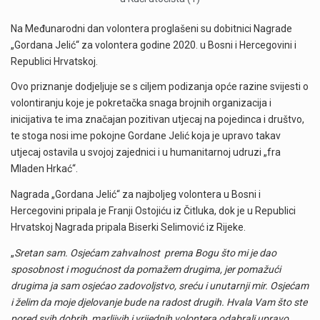
Na Međunarodni dan volontera proglašeni su dobitnici Nagrade
„Gordana Jelić“ za volontera godine 2020. u Bosni i Hercegovini i
Republici Hrvatskoj.
Ovo priznanje dodjeljuje se s ciljem podizanja opće razine svijesti o
volontiranju koje je pokretačka snaga brojnih organizacija i
inicijativa te ima značajan pozitivan utjecaj na pojedinca i društvo,
te stoga nosi ime pokojne Gordane Jelić koja je upravo takav
utjecaj ostavila u svojoj zajednici i u humanitarnoj udruzi „fra
Mladen Hrkać“.
Nagrada „Gordana Jelić“ za najboljeg volontera u Bosni i
Hercegovini pripala je Franji Ostojiću iz Čitluka, dok je u Republici
Hrvatskoj Nagrada pripala Biserki Selimović iz Rijeke.
„
Sretan sam. Osjećam zahvalnost prema Bogu što mi je dao
sposobnost i mogućnost da pomažem drugima, jer pomažući
drugima ja sam osjećao zadovoljstvo, sreću i unutarnji mir. Osjećam
i želim da moje djelovanje bude na radost drugih. Hvala Vam što ste
pored svih dobrih, marljivih i vrijednih volontera odabrali upravo