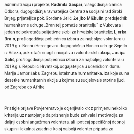
administraciju i projekte;
Radmila Gašpar
, višegodišnja članica
Odbora, dugogodišnja ravnateljica Centra za socijalni rad Široki
Brijeg, prijateljica pok. Gordane Jelić;
Željko Miškulin
, predsjednik
humanitarne udruge „Branitelj pomaže branitelju“ iz Vukovara i
jedan od pokretača palijativne skrbi za hrvatske branitelje;
Ljerka
Bralo
, prošlogodišnja pobjednica izbora za najboljeg volontera u
2019.g. u Bosni i Hercegovini, dugogodišnja članica udruge Svjetlo
iz Viteza, pokretač mnogih inicijativa i volonterskih akcija;
Josipa
Galić
, prošlogodišnja pobjednica izbora za najboljeg volontera u
2019.g. u Republici Hrvatskoj, odgajateljica u učeničkom domu
Marija Jambrišak u Zagrebu, istaknuta humanitarka, iza koje su na
desetke humanitarnih akcija u kojima su sudjelovale stotine ljudi,
od Zagreba do Afrike.
Pristigle prijave Povjerenstvo je ocjenjivalo kroz primjenu nekoliko
kriterija uz nastojanje da priznanje bude zahvala i motivacija za
daljnji osobni angažman volontera, ali i poticaj specifičnoj dobnoj
skupini i lokalnoj zajednici kojoj najbolji volonter pripada za