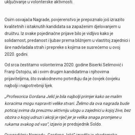
uključivanje u volonterske aktivnosti.
Osim osvajača Nagrade, povjerenstvo je prepoznalo još izrazito
kvalitetnih i istaknutih kandidata sa zapaženim djelovanjem u
društvu. Iz svake pojedinačne prijave bilo je vidljivo kako je
solidarnost, predanost i ljubav prema bližnjem u vlastitoj zajednici i
šire nadvladala strah i prepreke s kojima se susrećemo u ovoj
2020. godini.
Od srca čestitamo volonterima 2020. godine Biserki Selimović i
Franji Ostojiću, ali i svim drugim kandidatima i njihovima
prijaviteljima, što svakodnevno potvrđuju da je čovjek čovjeku
najbolji i najpotrebniji lijek.
„
Profesorica Gordana Jelić je bila najbolji primjer kako se malim
koracima mogu napraviti velike stvari. Želimo da ova nagrada bude
poticaj svima da preuzmu aktivniju ulogu u zajednici u kojoj žive, bez
obzira o kojoj udruzi i akciji je riječ jer je velika snaga promjene u
rukama svakog od vas“,
izjavio je predsjednik Soldo.
Ovogodišnju Nagradu „Gordana Jelić“ izradila je akademska