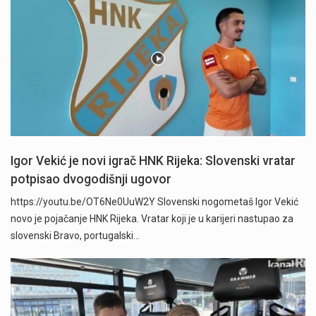
Igor Vekić je novi igrač HNK Rijeka: Slovenski vratar
potpisao dvogodišnji ugovor
https://youtu.be/OT6Ne0UuW2Y Slovenski nogometaš Igor Vekić
novo je pojačanje HNK Rijeka. Vratar koji je u karijeri nastupao za
slovenski Bravo, portugalski…