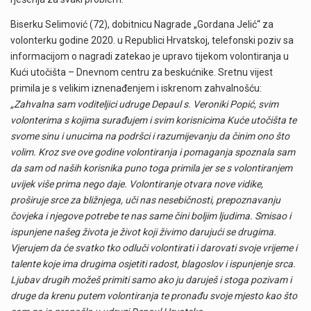
Biserku Selimović (72), dobitnicu Nagrade „Gordana Jelić“ za
volonterku godine 2020. u Republici Hrvatskoj, telefonski poziv sa
informacijom o nagradi zatekao je upravo tijekom volontiranja u
Kući utočišta – Dnevnom centru za beskućnike. Sretnu vijest
primila je s velikim iznenađenjem i iskrenom zahvalnošću:
„Zahvalna sam voditeljici udruge Depaul s. Veroniki Popić, svim
volonterima s kojima surađujem i svim korisnicima Kuće utočišta te
svome sinu i unucima na podršci i razumijevanju da činim ono što
volim. Kroz sve ove godine volontiranja i pomaganja spoznala sam
da sam od naših korisnika puno toga primila jer se s volontiranjem
uvijek više prima nego daje. Volontiranje otvara nove vidike,
proširuje srce za bližnjega, uči nas nesebičnosti, prepoznavanju
čovjeka i njegove potrebe te nas same čini boljim ljudima. Smisao i
ispunjene našeg života je život koji živimo darujući se drugima.
Vjerujem da će svatko tko odluči volontirati i darovati svoje vrijeme i
talente koje ima drugima osjetiti radost, blagoslov i ispunjenje srca.
Ljubav drugih možeš primiti samo ako ju daruješ i stoga pozivam i
druge da krenu putem volontiranja te pronađu svoje mjesto kao što