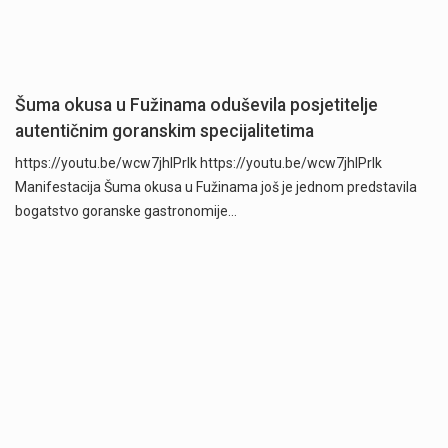
Šuma okusa u Fužinama oduševila posjetitelje
autentičnim goranskim specijalitetima
https://youtu.be/wcw7jhlPrlk https://youtu.be/wcw7jhlPrlk
Manifestacija Šuma okusa u Fužinama još je jednom predstavila
bogatstvo goranske gastronomije…