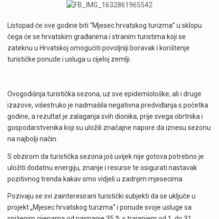
Listopad će ove godine biti “Mjesec hrvatskog turizma” u sklopu
čega će se hrvatskim građanima i stranim turistima koji se
zateknu u Hrvatskoj omogućiti povoljniji boravak i korištenje
turističke ponude i usluga u cijeloj zemlji.
Ovogodišnja turistička sezona, uz sve epidemiološke, ali i druge
izazove, višestruko je nadmašila negativna predviđanja s početka
godine, a rezultat je zalaganja svih dionika, prije svega obrtnika i
gospodarstvenika koji su uložili značajne napore da iznesu sezonu
na najbolji način.
S obzirom da turistička sezona još uvijek nije gotova potrebno je
uložiti dodatnu energiju, znanje i resurse te osigurati nastavak
pozitivnog trenda kakav smo vidjeli u zadnjim mjesecima.
Pozivaju se svi zainteresirani turistički subjekti da se uključe u
projekt „Mjesec hrvatskog turizma“ i ponude svoje usluge sa
sniženim cijenama od najmanje 35 % s trajanjem od 1. do 31.