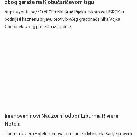
zbog garaže na Klobučarićevom trgu
https://youtu.be/5OId8CFmNkI Grad Rijeka uskoro će USKOK-u
podnijeti kaznenu prijavu protiv bivšeg gradonačelnika Vojka
Obersnela zbog projekta izgradnje…
Imenovan novi Nadzorni odbor Liburnia Riviera
Hotela
Liburnia Riviera Hoteli imenovali su Daniela Michaela Kartjea novim