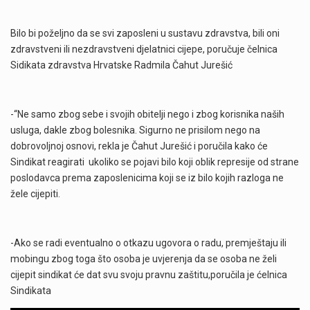
Bilo bi poželjno da se svi zaposleni u sustavu zdravstva, bili oni
zdravstveni ili nezdravstveni djelatnici cijepe, poručuje čelnica
Sidikata zdravstva Hrvatske Radmila Čahut Jurešić
-“Ne samo zbog sebe i svojih obitelji nego i zbog korisnika naših
usluga, dakle zbog bolesnika. Sigurno ne prisilom nego na
dobrovoljnoj osnovi, rekla je Čahut Jurešić i poručila kako će
Sindikat reagirati ukoliko se pojavi bilo koji oblik represije od strane
poslodavca prema zaposlenicima koji se iz bilo kojih razloga ne
žele cijepiti.
-Ako se radi eventualno o otkazu ugovora o radu, premještaju ili
mobingu zbog toga što osoba je uvjerenja da se osoba ne želi
cijepit sindikat će dat svu svoju pravnu zaštitu,poručila je ćelnica
Sindikata