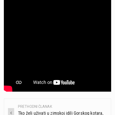
PRETHODNI ČLANAK
Post
Tko želi uživati u zimskoj idili Gorskog kotara,