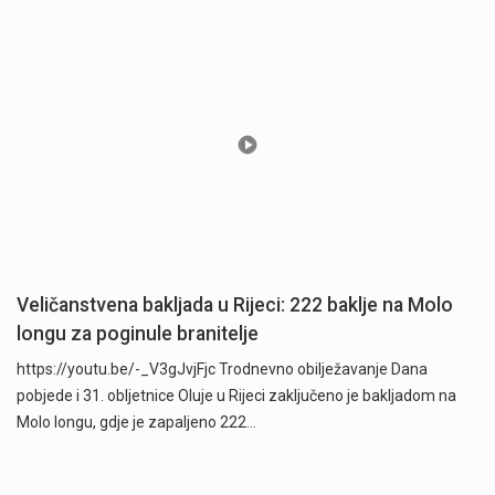
Veličanstvena bakljada u Rijeci: 222 baklje na Molo
longu za poginule branitelje
https://youtu.be/-_V3gJvjFjc Trodnevno obilježavanje Dana
pobjede i 31. obljetnice Oluje u Rijeci zaključeno je bakljadom na
Molo longu, gdje je zapaljeno 222…