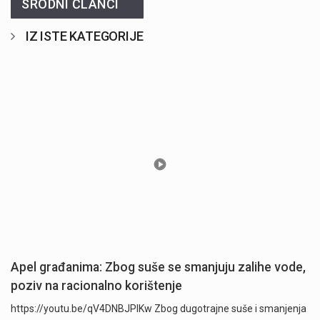
SRODNI ČLANCI
IZ ISTE KATEGORIJE
Apel građanima: Zbog suše se smanjuju zalihe vode,
poziv na racionalno korištenje
https://youtu.be/qV4DNBJPlKw Zbog dugotrajne suše i smanjenja