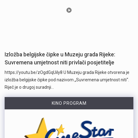
Izložba belgijske čipke u Muzeju grada Rijeke:
Suvremena umjetnost niti privlači posjetitelje
https://youtu.be/zOgdGqUily8 U Muzeju grada Rijeke otvorena je
izložba belgijske čipke pod nazivom „Suvremena umjetnost niti“.
Riječ je o drugoj suradnji…
KINO PROGRAM