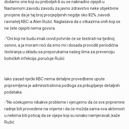
dodamo one koji su preboljeli ili su se naknadno cijepili u
Nastavnom zavodu zavodu za javno zdravstvo neke objektivne
procjene da je taj broj procjepljenih negdje oko 82% ,navodi
ravnatelj KBC-a Alen Ružić. Naglašava da o otkazima onih koji se
ne žele cijepiti nema govora.
-“Oni koji ne budu imali covid potvrde će se testirati na tjednoj
osnovi, a ja moram reći da smo mi i dosada provodili periodična
testiranja u skladu sa preporukama našeg tima za prevenciju
bolničkih infekcija ,poručuje Ružić
Iako zasad riječki KBC nema detaljne provedbene upute
pripremljena je administrativna podloga za prikupljanje detaljnih
podataka.
-“Ne očekujemo nikakve probleme i vjerujemo da će sve pripremne
radnje biti provedene na vrijeme i da će možda sama ova aktivnost
u nekima biti poticaj da se cijepe koji su ionako namjeravali ,kaže
Ružić.