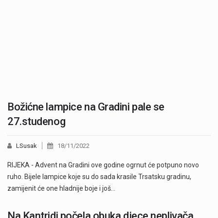
Božićne lampice na Gradini pale se
27.studenog
LSusak
18/11/2022
RIJEKA - Advent na Gradini ove godine ogrnut će potpuno novo
ruho. Bijele lampice koje su do sada krasile Trsatsku gradinu,
zamijenit će one hladnije boje i još…
Na Kantridi počela obuka djece neplivača