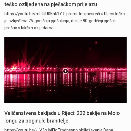
teško ozlijeđena na pješačkom prijelazu
https://youtu.be/mldUU0Knk1Y U prometnoj nesreći u Rijeci teško
je ozlijeđena 75-godišnja pješakinja, dok je 80-godišnji pješak
prošao s lakšim ozljedama.…
Veličanstvena bakljada u Rijeci: 222 baklje na Molo
longu za poginule branitelje
https://youtu.be/-_V3gJvjFjc Trodnevno obilježavanje Dana