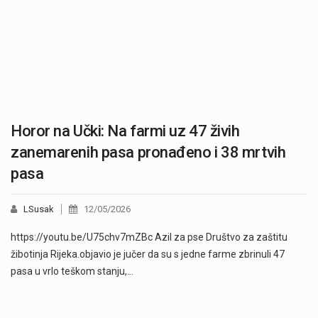
Horor na Učki: Na farmi uz 47 živih
zanemarenih pasa pronađeno i 38 mrtvih
pasa
LSusak
12/05/2026
https://youtu.be/U75chv7mZBc Azil za pse Društvo za zaštitu
žibotinja Rijeka.objavio je jučer da su s jedne farme zbrinuli 47
pasa u vrlo teškom stanju,…