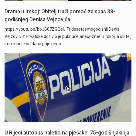
Drama u Irskoj: Obitelj traži pomoć za spas 38-
godišnjeg Denisa Vejzovića
https://youtu.be/bbJS07ZGQeU Tridesetosmogodišnji Denis
Vejzović iz Hrvatske doživio je puknuće aneurizme u Irskoj, a obitelj
ima manje od dana prije nego…
U Rijeci autobus naletio na pješake: 75-godišnjakinja