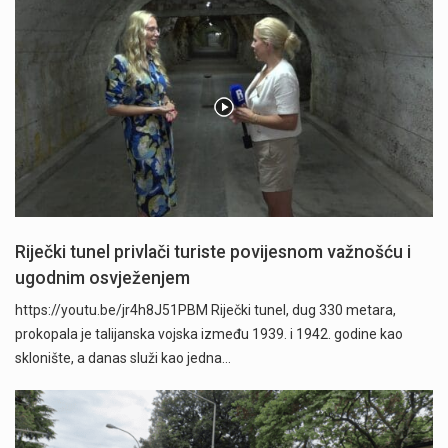
Riječki tunel privlači turiste povijesnom važnošću i
ugodnim osvježenjem
https://youtu.be/jr4h8J51PBM Riječki tunel, dug 330 metara,
prokopala je talijanska vojska između 1939. i 1942. godine kao
sklonište, a danas služi kao jedna…