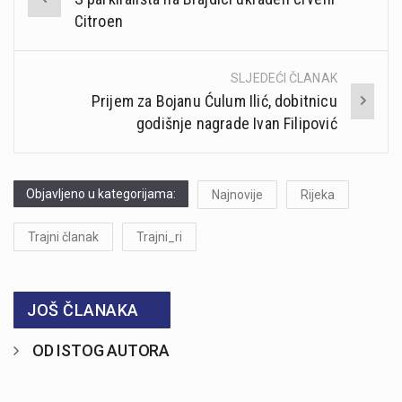
navigation
Citroen
SLJEDEĆI ČLANAK
Prijem za Bojanu Ćulum Ilić, dobitnicu
godišnje nagrade Ivan Filipović
Objavljeno u kategorijama:
Najnovije
Rijeka
Trajni članak
Trajni_ri
JOŠ ČLANAKA
OD ISTOG AUTORA