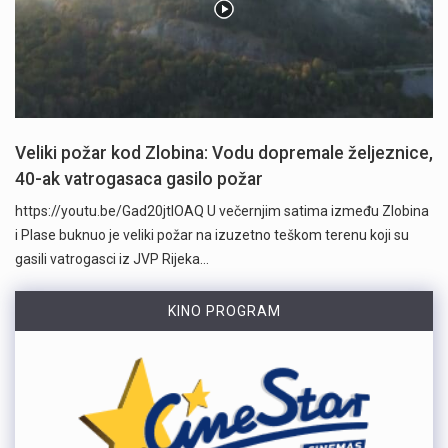
Veliki požar kod Zlobina: Vodu dopremale željeznice,
40-ak vatrogasaca gasilo požar
https://youtu.be/Gad20jtIOAQ U večernjim satima između Zlobina
i Plase buknuo je veliki požar na izuzetno teškom terenu koji su
gasili vatrogasci iz JVP Rijeka…
KINO PROGRAM