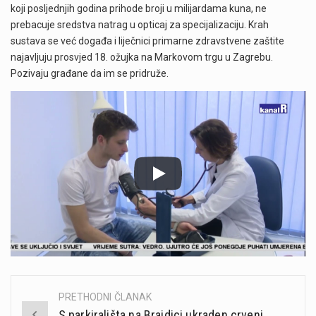
koji posljednjih godina prihode broji u milijardama kuna, ne
prebacuje sredstva natrag u opticaj za specijalizaciju. Krah
sustava se već događa i liječnici primarne zdravstvene zaštite
najavljuju prosvjed 18. ožujka na Markovom trgu u Zagrebu.
Pozivaju građane da im se pridruže.
PRETHODNI ČLANAK
Post
S parkirališta na Brajdici ukraden crveni