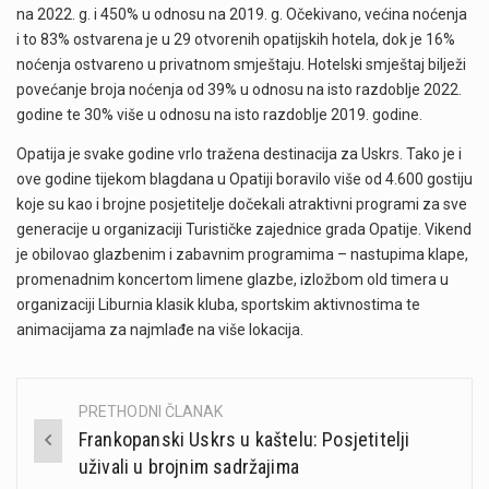
na 2022. g. i 450% u odnosu na 2019. g. Očekivano, većina noćenja
i to 83% ostvarena je u 29 otvorenih opatijskih hotela, dok je 16%
noćenja ostvareno u privatnom smještaju. Hotelski smještaj bilježi
povećanje broja noćenja od 39% u odnosu na isto razdoblje 2022.
godine te 30% više u odnosu na isto razdoblje 2019. godine.
Opatija je svake godine vrlo tražena destinacija za Uskrs. Tako je i
ove godine tijekom blagdana u Opatiji boravilo više od 4.600 gostiju
koje su kao i brojne posjetitelje dočekali atraktivni programi za sve
generacije u organizaciji Turističke zajednice grada Opatije. Vikend
je obilovao glazbenim i zabavnim programima – nastupima klape,
promenadnim koncertom limene glazbe, izložbom old timera u
organizaciji Liburnia klasik kluba, sportskim aktivnostima te
animacijama za najmlađe na više lokacija.
PRETHODNI ČLANAK
Post
Frankopanski Uskrs u kaštelu: Posjetitelji
navigation
uživali u brojnim sadržajima