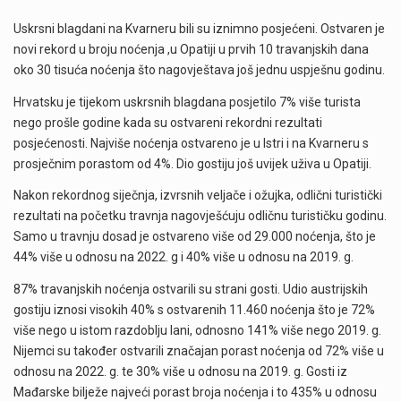
Uskrsni blagdani na Kvarneru bili su iznimno posjećeni. Ostvaren je
novi rekord u broju noćenja ,u Opatiji u prvih 10 travanjskih dana
oko 30 tisuća noćenja što nagovještava još jednu uspješnu godinu.
Hrvatsku je tijekom uskrsnih blagdana posjetilo 7% više turista
nego prošle godine kada su ostvareni rekordni rezultati
posjećenosti. Najviše noćenja ostvareno je u Istri i na Kvarneru s
prosječnim porastom od 4%. Dio gostiju još uvijek uživa u Opatiji.
Nakon rekordnog siječnja, izvrsnih veljače i ožujka, odlični turistički
rezultati na početku travnja nagovješćuju odličnu turističku godinu.
Samo u travnju dosad je ostvareno više od 29.000 noćenja, što je
44% više u odnosu na 2022. g i 40% više u odnosu na 2019. g.
87% travanjskih noćenja ostvarili su strani gosti. Udio austrijskih
gostiju iznosi visokih 40% s ostvarenih 11.460 noćenja što je 72%
više nego u istom razdoblju lani, odnosno 141% više nego 2019. g.
Nijemci su također ostvarili značajan porast noćenja od 72% više u
odnosu na 2022. g. te 30% više u odnosu na 2019. g. Gosti iz
Mađarske bilježe najveći porast broja noćenja i to 435% u odnosu