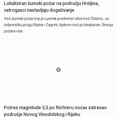
Lokaliziran šumski požar na području Hreljina,
vatrogasci nastavljaju dogašivanje
Veći šumski požar koji je u petak predvečer izbio kod Zlobina , uz
željezničku prugu Rijeka–Zagreb, tijekom noći je lokaliziran. Širenja
požara više…
Potres magnitude 3,5 po Richteru noćas zatresao
područje Novog Vinodolskog i Rijeku