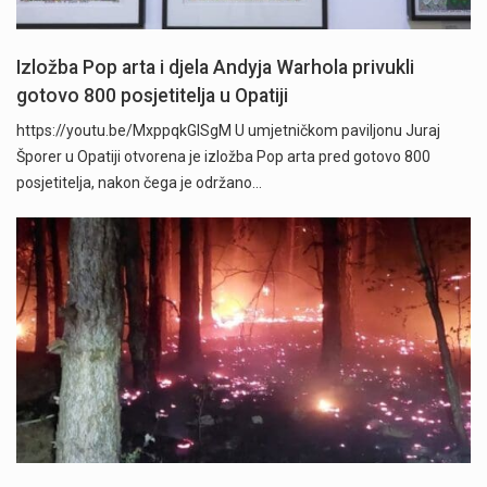
Izložba Pop arta i djela Andyja Warhola privukli
gotovo 800 posjetitelja u Opatiji
https://youtu.be/MxppqkGISgM U umjetničkom paviljonu Juraj
Šporer u Opatiji otvorena je izložba Pop arta pred gotovo 800
posjetitelja, nakon čega je održano…