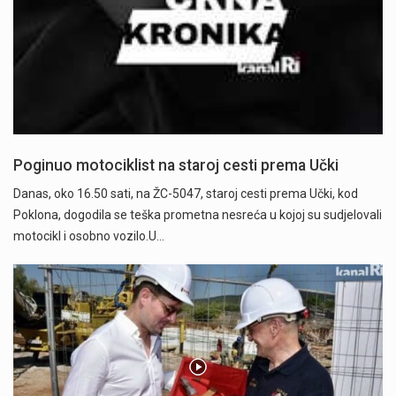
Poginuo motociklist na staroj cesti prema Učki
Danas, oko 16.50 sati, na ŽC-5047, staroj cesti prema Učki, kod
Poklona, dogodila se teška prometna nesreća u kojoj su sudjelovali
motocikl i osobno vozilo.U…