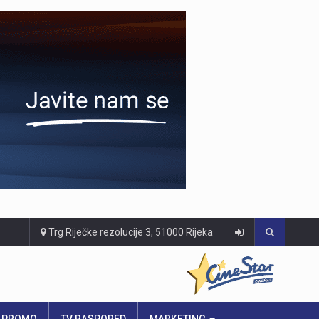
Trg Riječke rezolucije 3, 51000 Rijeka