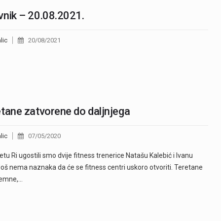
nik – 20.08.2021.
lic
20/08/2021
tane zatvorene do daljnjega
lic
07/05/2020
etu Ri ugostili smo dvije fitness trenerice Natašu Kalebić i Ivanu
 Još nema naznaka da će se fitness centri uskoro otvoriti. Teretane
remne,…