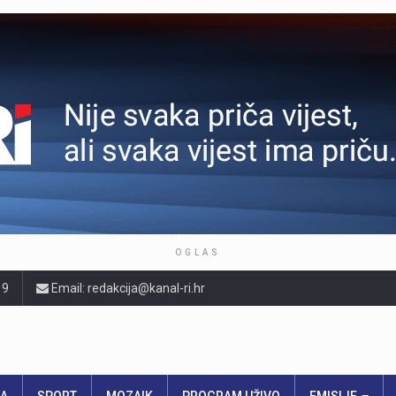
OGLAS
19
Email: redakcija@kanal-ri.hr