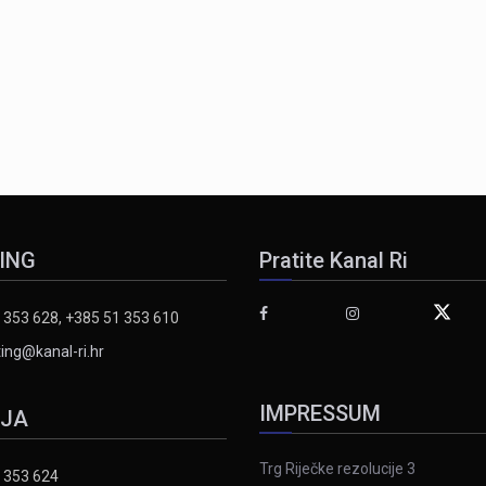
ING
Pratite Kanal Ri
 353 628, +385 51 353 610
ing@kanal-ri.hr
IMPRESSUM
IJA
Trg Riječke rezolucije 3
 353 624