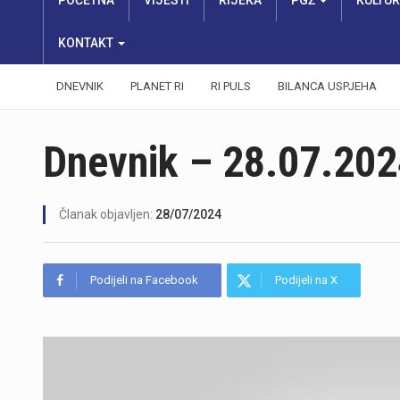
POČETNA
VIJESTI
RIJEKA
PGŽ
KULTU
KONTAKT
DNEVNIK
PLANET RI
RI PULS
BILANCA USPJEHA
Dnevnik – 28.07.202
Članak objavljen:
28/07/2024
Podijeli na Facebook
Podijeli na X