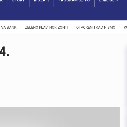
RA
SPORT
MOZAIK
PROGRAM UŽIVO
EMISIJE
VA BANK
ZELENO PLAVI HORIZONTI
OTVORENI I KAD NISMO
K
4.