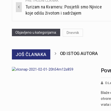
PRETHODNI ČLANAK
Post
Turizam na Kvarneru: Posjetili smo Njivice
navigation
koje odišu životom i sadržajem
Objavljeno u kategorijama:
Dnevnik
OD ISTOG AUTORA
JOŠ ČLANAKA
Povr
D.La
Blaže 
otvore
vrata 