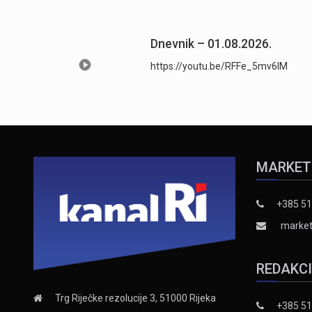
Dnevnik – 01.08.2026.
https://youtu.be/RFFe_5mv6lM
MARKET
+385 51
market
REDAKC
Trg Riječke rezolucije 3, 51000 Rijeka
+385 51