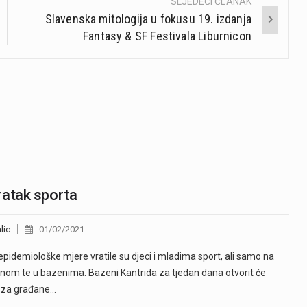
SLJEDEĆI ČLANAK
Slavenska mitologija u fokusu 19. izdanja
Fantasy & SF Festivala Liburnicon
atak sporta
lic
01/02/2021
epidemiološke mjere vratile su djeci i mladima sport, ali samo na
nom te u bazenima. Bazeni Kantrida za tjedan dana otvorit će
i za građane…