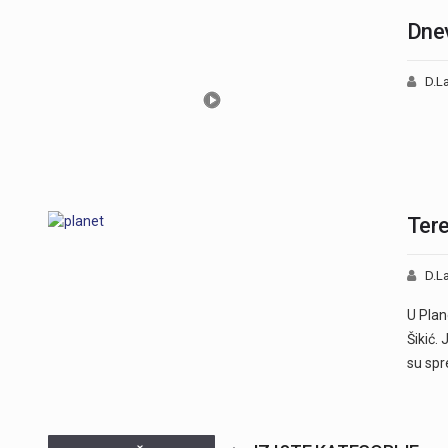
Dnev
D.La
Tere
D.La
U Plan
Šikić.
su sp