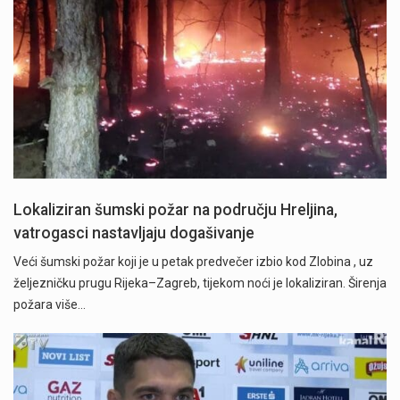
Lokaliziran šumski požar na području Hreljina,
vatrogasci nastavljaju dogašivanje
Veći šumski požar koji je u petak predvečer izbio kod Zlobina , uz
željezničku prugu Rijeka–Zagreb, tijekom noći je lokaliziran. Širenja
požara više…