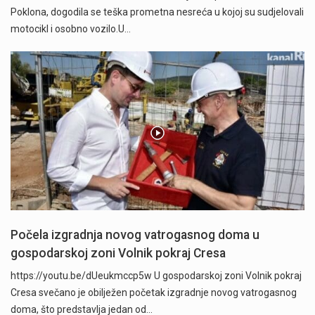
Poklona, dogodila se teška prometna nesreća u kojoj su sudjelovali
motocikl i osobno vozilo.U…
Počela izgradnja novog vatrogasnog doma u
gospodarskoj zoni Volnik pokraj Cresa
https://youtu.be/dUeukmccp5w U gospodarskoj zoni Volnik pokraj
Cresa svečano je obilježen početak izgradnje novog vatrogasnog
doma, što predstavlja jedan od…