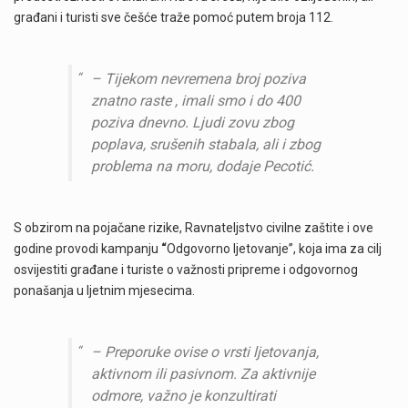
građani i turisti sve češće traže pomoć putem broja 112.
– Tijekom nevremena broj poziva
znatno raste , imali smo i do 400
poziva dnevno. Ljudi zovu zbog
poplava, srušenih stabala, ali i zbog
problema na moru, dodaje Pecotić.
S obzirom na pojačane rizike, Ravnateljstvo civilne zaštite i ove
godine provodi kampanju
“
Odgovorno ljetovanje”, koja ima za cilj
osvijestiti građane i turiste o važnosti pripreme i odgovornog
ponašanja u ljetnim mjesecima.
– Preporuke ovise o vrsti ljetovanja,
aktivnom ili pasivnom. Za aktivnije
odmore, važno je konzultirati