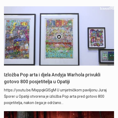
Izložba Pop arta i djela Andyja Warhola privukli
gotovo 800 posjetitelja u Opatiji
https://youtu.be/MxppqkGISgM U umjetničkom paviljonu Juraj
Šporer u Opatiji otvorena je izložba Pop arta pred gotovo 800
posjetitelja, nakon čega je održano…