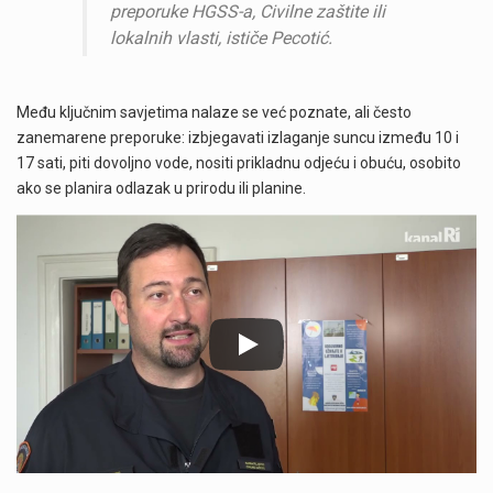
preporuke HGSS-a, Civilne zaštite ili
lokalnih vlasti, ističe Pecotić.
Među ključnim savjetima nalaze se već poznate, ali često
zanemarene preporuke: izbjegavati izlaganje suncu između 10 i
17 sati, piti dovoljno vode, nositi prikladnu odjeću i obuću, osobito
ako se planira odlazak u prirodu ili planine.