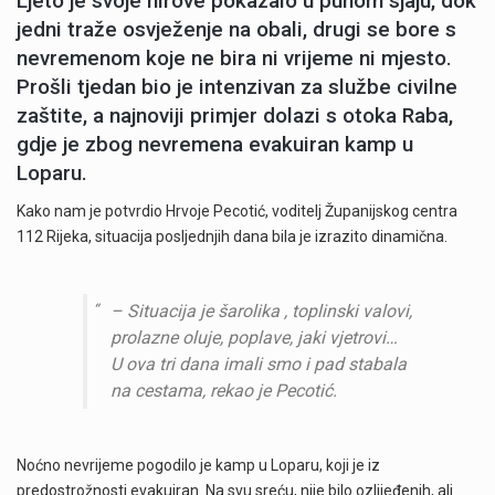
Ljeto je svoje hirove pokazalo u punom sjaju, dok
jedni traže osvježenje na obali, drugi se bore s
nevremenom koje ne bira ni vrijeme ni mjesto.
Prošli tjedan bio je intenzivan za službe civilne
zaštite, a najnoviji primjer dolazi s otoka Raba,
gdje je zbog nevremena evakuiran kamp u
Loparu.
Kako nam je potvrdio Hrvoje Pecotić, voditelj Županijskog centra
112 Rijeka, situacija posljednjih dana bila je izrazito dinamična.
– Situacija je šarolika , toplinski valovi,
prolazne oluje, poplave, jaki vjetrovi…
U ova tri dana imali smo i pad stabala
na cestama, rekao je Pecotić.
Noćno nevrijeme pogodilo je kamp u Loparu, koji je iz
predostrožnosti evakuiran. Na svu sreću, nije bilo ozlijeđenih, ali