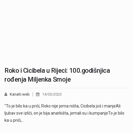
Roko i Cicibela u Rijeci: 100.godišnjica
rođenja Miljenka Smoje
Kanalri.web
14/03/2023
"To je bilo ka u priči, Roko nije jema ništa, Cicibela još i manjeAli
ljubav sve izliči, on je bija anarkišta, jemali su i kumpanjeTo je bilo
ka u priči,…