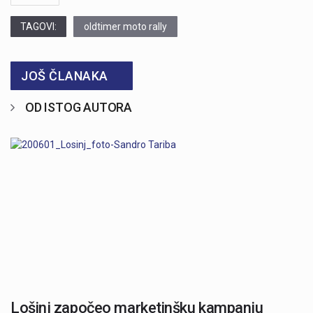
TAGOVI:
oldtimer moto rally
JOŠ ČLANAKA
OD ISTOG AUTORA
Lošinj započeo marketinšku kampanju