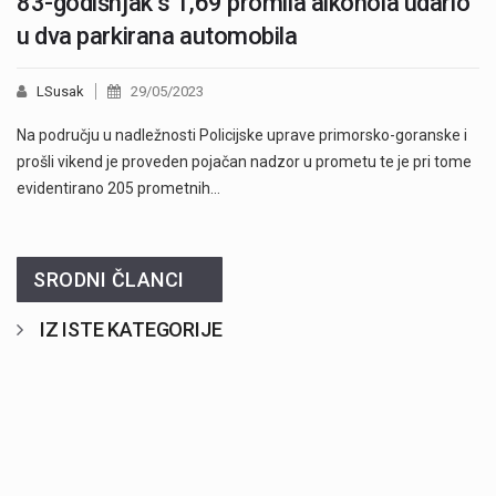
83-godišnjak s 1,69 promila alkohola udario
u dva parkirana automobila
LSusak
29/05/2023
Na području u nadležnosti Policijske uprave primorsko-goranske i
prošli vikend je proveden pojačan nadzor u prometu te je pri tome
evidentirano 205 prometnih…
SRODNI ČLANCI
IZ ISTE KATEGORIJE