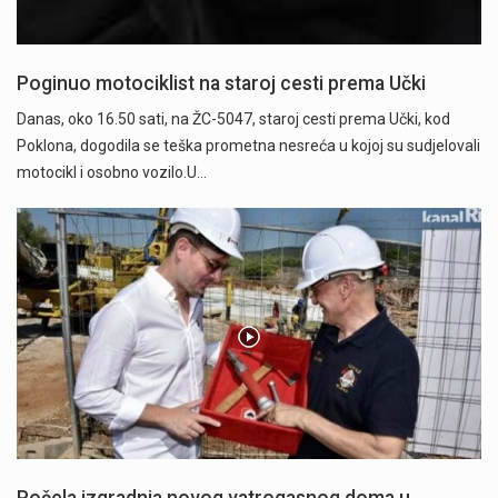
Poginuo motociklist na staroj cesti prema Učki
Danas, oko 16.50 sati, na ŽC-5047, staroj cesti prema Učki, kod
Poklona, dogodila se teška prometna nesreća u kojoj su sudjelovali
motocikl i osobno vozilo.U…