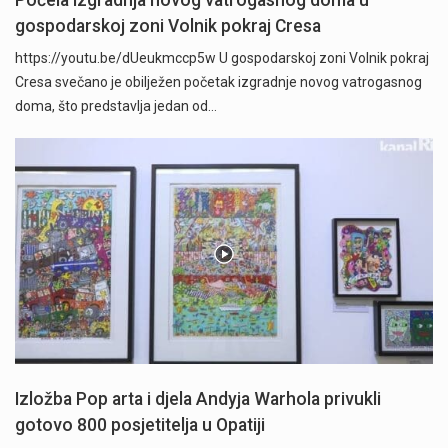
Počela izgradnja novog vatrogasnog doma u
gospodarskoj zoni Volnik pokraj Cresa
https://youtu.be/dUeukmccp5w U gospodarskoj zoni Volnik pokraj
Cresa svečano je obilježen početak izgradnje novog vatrogasnog
doma, što predstavlja jedan od…
Izložba Pop arta i djela Andyja Warhola privukli
gotovo 800 posjetitelja u Opatiji