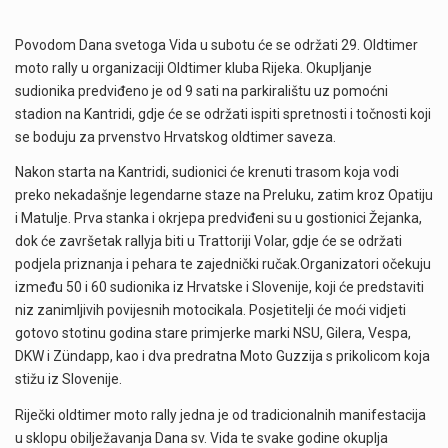
Povodom Dana svetoga Vida u subotu će se održati 29. Oldtimer
moto rally u organizaciji Oldtimer kluba Rijeka. Okupljanje
sudionika predviđeno je od 9 sati na parkiralištu uz pomoćni
stadion na Kantridi, gdje će se održati ispiti spretnosti i točnosti koji
se boduju za prvenstvo Hrvatskog oldtimer saveza.
Nakon starta na Kantridi, sudionici će krenuti trasom koja vodi
preko nekadašnje legendarne staze na Preluku, zatim kroz Opatiju
i Matulje. Prva stanka i okrjepa predviđeni su u gostionici Žejanka,
dok će završetak rallyja biti u Trattoriji Volar, gdje će se održati
podjela priznanja i pehara te zajednički ručak.Organizatori očekuju
između 50 i 60 sudionika iz Hrvatske i Slovenije, koji će predstaviti
niz zanimljivih povijesnih motocikala. Posjetitelji će moći vidjeti
gotovo stotinu godina stare primjerke marki NSU, Gilera, Vespa,
DKW i Zündapp, kao i dva predratna Moto Guzzija s prikolicom koja
stižu iz Slovenije.
Riječki oldtimer moto rally jedna je od tradicionalnih manifestacija
u sklopu obilježavanja Dana sv. Vida te svake godine okuplja