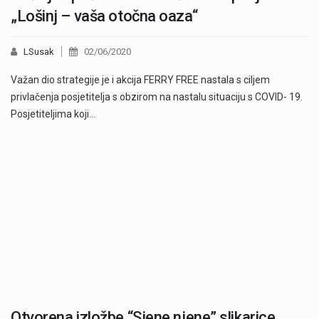
„Lošinj – vaša otočna oaza“
LSusak
02/06/2020
Važan dio strategije je i akcija FERRY FREE nastala s ciljem
privlačenja posjetitelja s obzirom na nastalu situaciju s COVID- 19.
Posjetiteljima koji…
Otvorena izložbe “Sjene njene” slikarice