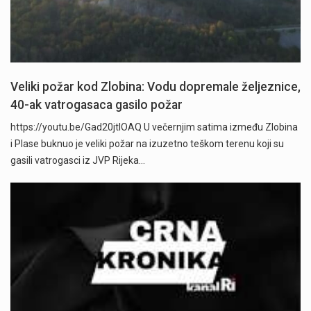
Veliki požar kod Zlobina: Vodu dopremale željeznice,
40-ak vatrogasaca gasilo požar
https://youtu.be/Gad20jtIOAQ U večernjim satima između Zlobina
i Plase buknuo je veliki požar na izuzetno teškom terenu koji su
gasili vatrogasci iz JVP Rijeka…