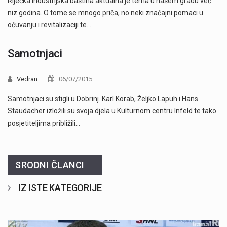
Riječka industrijska baština aktualna je tema u našem gradu već
niz godina. O tome se mnogo priča, no neki značajni pomaci u
očuvanju i revitalizaciji te…
Samotnjaci
Vedran
06/07/2015
Samotnjaci su stigli u Dobrinj. Karl Korab, Željko Lapuh i Hans
Staudacher izložili su svoja djela u Kulturnom centru Infeld te tako
posjetiteljima približili…
SRODNI ČLANCI
IZ ISTE KATEGORIJE