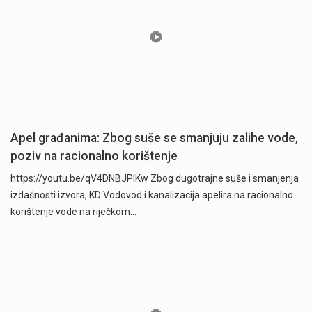
Apel građanima: Zbog suše se smanjuju zalihe vode,
poziv na racionalno korištenje
https://youtu.be/qV4DNBJPlKw Zbog dugotrajne suše i smanjenja
izdašnosti izvora, KD Vodovod i kanalizacija apelira na racionalno
korištenje vode na riječkom…