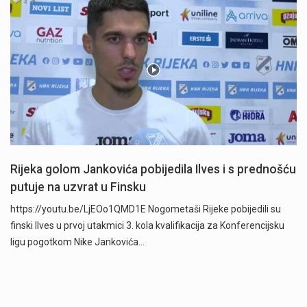
Rijeka golom Jankovića pobijedila Ilves i s prednošću
putuje na uzvrat u Finsku
https://youtu.be/LjEOo1QMD1E Nogometaši Rijeke pobijedili su
finski Ilves u prvoj utakmici 3. kola kvalifikacija za Konferencijsku
ligu pogotkom Nike Jankovića…