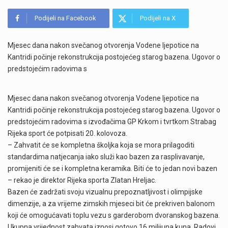
Podijeli na Facebook
Podijeli na X
Mjesec dana nakon svečanog otvorenja Vodene ljepotice na
Kantridi počinje rekonstrukcija postojećeg starog bazena. Ugovor o
predstojećim radovima s
Mjesec dana nakon svečanog otvorenja Vodene ljepotice na
Kantridi počinje rekonstrukcija postojećeg starog bazena. Ugovor o
predstojećim radovima s izvođačima GP Krkom i tvrtkom Strabag
Rijeka sport će potpisati 20. kolovoza.
– Zahvatit će se kompletna školjka koja se mora prilagoditi
standardima natjecanja iako služi kao bazen za rasplivavanje,
promijeniti će se i kompletna keramika. Biti će to jedan novi bazen
– rekao je direktor Rijeka sporta Zlatan Hreljac.
Bazen će zadržati svoju vizualnu prepoznatljivost i olimpijske
dimenzije, a za vrijeme zimskih mjeseci bit će prekriven balonom
koji će omogućavati toplu vezu s garderobom dvoranskog bazena.
Ukupna vrijednost zahvata iznosi gotovo 16 milijuna kuna. Radovi