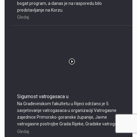
bogat program, a danas je na rasporedu bilo
predstavljanje na Korzu.
Gledaj
Sigurnost vatrogasaca u
Na Građevinskom fakultetu u Rijeci održano je 5.
savjetovanje vatrogasaca u organizaciji Vatrogasne
zajednice Primorsko-goranske županije, Javne
vatrogasne postrojbe Grada Rijeke, Gradske vatrogasne
zajednice Rijeka i Građevinskog fakulteta u Rijeci. Skup je
Gledaj