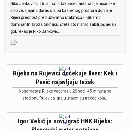
Niko Janković u 16. minuti utakmice naštimao je nišanske
sprave, sjajan udarac s ruba kaznenog prostora donio je
Rijeci prednost pred uzvratnu utakmicu.– Bili smo
dominantni kroz utakmicu, šteta što nismo zabili još jedan
gol, rekao je Niko Janković…
VIŠE
Rijeka na Rujevici dočekuje Ilves: Kek i
Pavić najavljuju težak
Nogometaši Rijeke večeras u 20 sati i 45 minuta na
stadionu Rujevica igraju utakmicu trećeg kola…
Igor Vekić je novi igrač HNK Rijeka:
Slovenski vratar potpisao