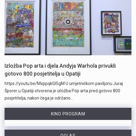
Izložba Pop arta i djela Andyja Warhola privukli
gotovo 800 posjetitelja u Opatiji
https://youtu.be/MxppqkGISgM U umjetničkom paviljonu Juraj
Šporer u Opatiji otvorena je izložba Pop arta pred gotovo 800
posjetitelja, nakon čega je održano…
KINO PROGRAM
OGLAS