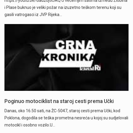
https://youtu.be/Gad20jtIOAQ U večernjim satima između Zlobina
i Plase buknuo je veliki požar na izuzetno teškom terenu koji su
gasili vatrogasci iz JVP Rijeka…
Poginuo motociklist na staroj cesti prema Učki
Danas, oko 16.50 sati, na ŽC-5047, staroj cesti prema Učki, kod
Poklona, dogodila se teška prometna nesreća u kojoj su sudjelovali
motocikl i osobno vozilo.U…