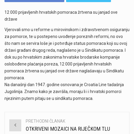
12 000 prijavljenih hrvatskih pomoraca žrtvena su janjad ove
države
Vjerovali smo u reforme u mirovinskom i zdravstvenom osiguranju
za pomorce, te u postepeno uvođenje poreznih reformi, no ovo
što nam se servira loše je i potvrđuje status pomoraca koji su ovoj
državi građani drugog reda, naglašeno je u Sindikatu pomoraca. I
dok su po hrvatskim zakonima hrvatske brodarske kompanije
oslobođene plaćanja poreza, 12 000 prijavljenih hrvatskih
pomoraca žrtvena su janjad ove države naglašavaju u Sindikatu
pomoraca.
Na današnji dan 1947. godine osnovana je Croatia Line tadašnja
Jugolinija. Znamo kako je završila, moraju li i i hrvatski pomorci
njezinim putem pitaju se u sindikatu pomoraca.
PRETHODNI ČLANAK
Post
OTKRIVENI MOZAICI NA RIJEČKOM TLU