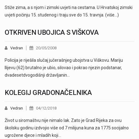
Stiže zima, a s njom i zimski uvjeti na cestama. U Hrvatskoj zimski
uvjeti počinju 15. studenog i traju sve do 15. travnja. (više…)
OTKRIVEN UBOJICA S VIŠKOVA
Vedran
20/05/2008
Policija je riješila slučaj jučerašnjeg ubojstva u Viškovu. Mariju
Ilijevu (62) brutalno je ubio, silovao i pokrao njezin podstanar,
dvadesetdvogodišnji državljanin…
KOLEGIJ GRADONAČELNIKA
Vedran
04/12/2018
Život u siromaštvu nije nimalo lak. Zato je Grad Rijeka za ovu
školsku godinu izdvojio više od 7 milijuna kuna za 1775 socijalno
ugrožene djece i mladih koji…