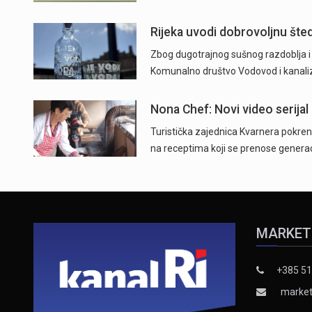
Rijeka uvodi dobrovoljnu šted
Zbog dugotrajnog sušnog razdoblja i n
Komunalno društvo Vodovod i kanaliza
Nona Chef: Novi video serijal 
Turistička zajednica Kvarnera pokrenu
na receptima koji se prenose generac
MARKET
+385 51
market