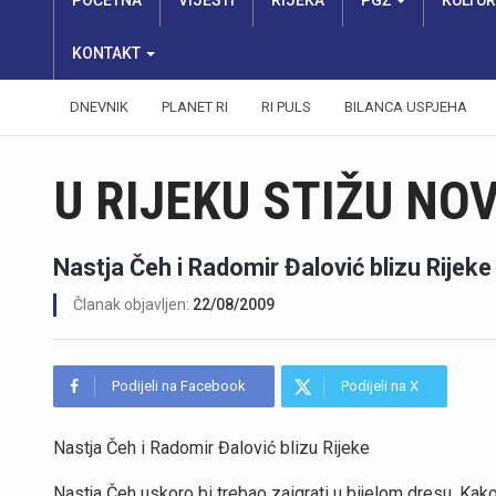
POČETNA
VIJESTI
RIJEKA
PGŽ
KULTU
KONTAKT
DNEVNIK
PLANET RI
RI PULS
BILANCA USPJEHA
U RIJEKU STIŽU NOV
Nastja Čeh i Radomir Đalović blizu Rijeke
Članak objavljen:
22/08/2009
Podijeli na Facebook
Podijeli na X
Nastja Čeh i Radomir Đalović blizu Rijeke
Nastja Čeh uskoro bi trebao zaigrati u bijelom dresu. K