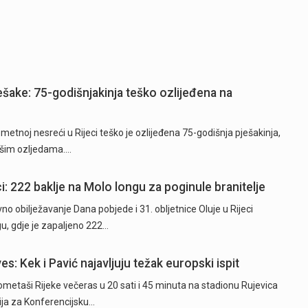
ješake: 75-godišnjakinja teško ozlijeđena na
tnoj nesreći u Rijeci teško je ozlijeđena 75-godišnja pješakinja,
akšim ozljedama.…
i: 222 baklje na Molo longu za poginule branitelje
o obilježavanje Dana pobjede i 31. obljetnice Oluje u Rijeci
u, gdje je zapaljeno 222…
es: Kek i Pavić najavljuju težak europski ispit
taši Rijeke večeras u 20 sati i 45 minuta na stadionu Rujevica
cija za Konferencijsku…