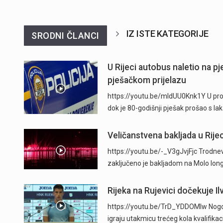
IZ ISTE KATEGORIJE
SRODNI ČLANCI
U Rijeci autobus naletio na p
pješačkom prijelazu
https://youtu.be/mldUU0Knk1Y U prome
dok je 80-godišnji pješak prošao s l
Veličanstvena bakljada u Rijec
https://youtu.be/-_V3gJvjFjc Trodnevn
zaključeno je bakljadom na Molo long
Rijeka na Rujevici dočekuje Ilv
https://youtu.be/TrD_YDDOMIw Nogome
igraju utakmicu trećeg kola kvalifika