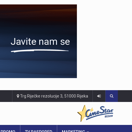
Trg Riječke rezolucije 3, 51000 Rijeka