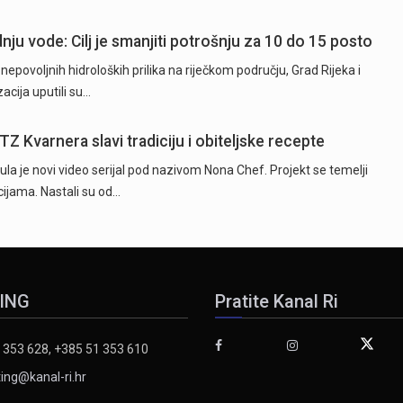
nju vode: Cilj je smanjiti potrošnju za 10 do 15 posto
epovoljnih hidroloških prilika na riječkom području, Grad Rijeka i
cija uputili su…
TZ Kvarnera slavi tradiciju i obiteljske recepte
la je novi video serijal pod nazivom Nona Chef. Projekt se temelji
ijama. Nastali su od…
ING
Pratite Kanal Ri
 353 628, +385 51 353 610
ing@kanal-ri.hr