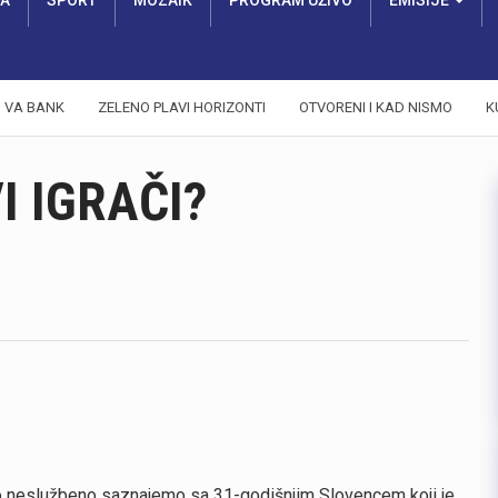
RA
SPORT
MOZAIK
PROGRAM UŽIVO
EMISIJE
VA BANK
ZELENO PLAVI HORIZONTI
OTVORENI I KAD NISMO
K
I IGRAČI?
ako neslužbeno saznajemo sa 31-godišnjim Slovencem koji je