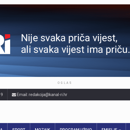
OGLAS
19
Email: redakcija@kanal-ri.hr