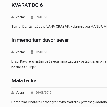
KVARAT DO 6
Vedran
09/03/2015
Tema : Dan ženaGosti: IVANA GRABAR, kolumnistica MARIJA MAŽ
In memoriam davor sever
Vedran
12/08/2015
Dragi Davore, u našim ćeš sjećanjima zauvijek ostati sjajan prijat
no danas su riječi…
Mala barka
Vedran
26/03/2015
Pomorska, ribarska i brodograđevna tradicija Sjevernog Jadran