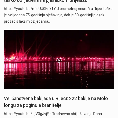
teško ozlijeđena na pješačkom prijelazu
https://youtu.be/mldUU0Knk1Y U prometnoj nesreći u Rijeci teško
je ozlijeđena 75-godišnja pješakinja, dok je 80-godišnji pješak
prošao s lakšim ozljedama.…
Veličanstvena bakljada u Rijeci: 222 baklje na Molo
longu za poginule branitelje
https://youtu.be/-_V3gJvjFjc Trodnevno obilježavanje Dana