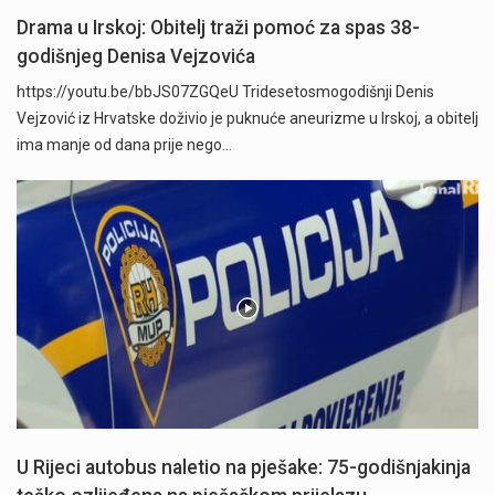
Drama u Irskoj: Obitelj traži pomoć za spas 38-
godišnjeg Denisa Vejzovića
https://youtu.be/bbJS07ZGQeU Tridesetosmogodišnji Denis
Vejzović iz Hrvatske doživio je puknuće aneurizme u Irskoj, a obitelj
ima manje od dana prije nego…
U Rijeci autobus naletio na pješake: 75-godišnjakinja