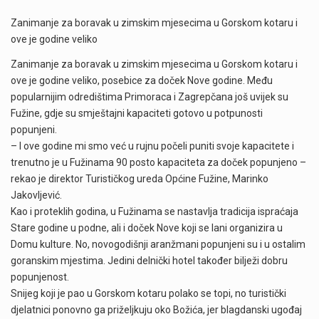
Zanimanje za boravak u zimskim mjesecima u Gorskom kotaru i
ove je godine veliko
Zanimanje za boravak u zimskim mjesecima u Gorskom kotaru i
ove je godine veliko, posebice za doček Nove godine. Među
popularnijim odredištima Primoraca i Zagrepčana još uvijek su
Fužine, gdje su smještajni kapaciteti gotovo u potpunosti
popunjeni.
– I ove godine mi smo već u rujnu počeli puniti svoje kapacitete i
trenutno je u Fužinama 90 posto kapaciteta za doček popunjeno –
rekao je direktor Turističkog ureda Općine Fužine, Marinko
Jakovljević.
Kao i proteklih godina, u Fužinama se nastavlja tradicija ispraćaja
Stare godine u podne, ali i doček Nove koji se lani organizira u
Domu kulture. No, novogodišnji aranžmani popunjeni su i u ostalim
goranskim mjestima. Jedini delnički hotel također bilježi dobru
popunjenost.
Snijeg koji je pao u Gorskom kotaru polako se topi, no turistički
djelatnici ponovno ga priželjkuju oko Božića, jer blagdanski ugođaj