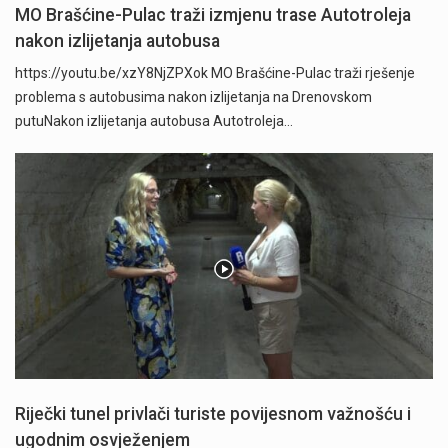
MO Brašćine-Pulac traži izmjenu trase Autotroleja
nakon izlijetanja autobusa
https://youtu.be/xzY8NjZPXok MO Brašćine-Pulac traži rješenje
problema s autobusima nakon izlijetanja na Drenovskom
putuNakon izlijetanja autobusa Autotroleja…
Riječki tunel privlači turiste povijesnom važnošću i
ugodnim osvježenjem