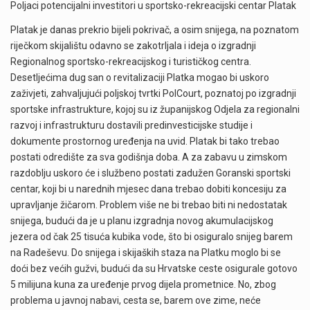
Poljaci potencijalni investitori u sportsko-rekreacijski centar Platak
Platak je danas prekrio bijeli pokrivač, a osim snijega, na poznatom
riječkom skijalištu odavno se zakotrljala i ideja o izgradnji
Regionalnog sportsko-rekreacijskog i turističkog centra.
Desetljećima dug san o revitalizaciji Platka mogao bi uskoro
zaživjeti, zahvaljujući poljskoj tvrtki PolCourt, poznatoj po izgradnji
sportske infrastrukture, kojoj su iz županijskog Odjela za regionalni
razvoj i infrastrukturu dostavili predinvesticijske studije i
dokumente prostornog uređenja na uvid. Platak bi tako trebao
postati odredište za sva godišnja doba. A za zabavu u zimskom
razdoblju uskoro će i službeno postati zadužen Goranski sportski
centar, koji bi u narednih mjesec dana trebao dobiti koncesiju za
upravljanje žičarom. Problem više ne bi trebao biti ni nedostatak
snijega, budući da je u planu izgradnja novog akumulacijskog
jezera od čak 25 tisuća kubika vode, što bi osiguralo snijeg barem
na Radeševu. Do snijega i skijaških staza na Platku moglo bi se
doći bez većih gužvi, budući da su Hrvatske ceste osigurale gotovo
5 milijuna kuna za uređenje prvog dijela prometnice. No, zbog
problema u javnoj nabavi, cesta se, barem ove zime, neće