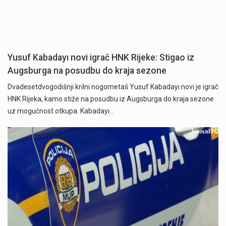
Yusuf Kabadayı novi igrač HNK Rijeke: Stigao iz
Augsburga na posudbu do kraja sezone
Dvadesetdvogodišnji krilni nogometaš Yusuf Kabadayı novi je igrač
HNK Rijeka, kamo stiže na posudbu iz Augsburga do kraja sezone
uz mogućnost otkupa. Kabadayı…