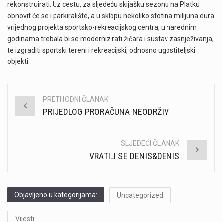
rekonstruirati. Uz cestu, za sljedeću skijašku sezonu na Platku
obnovit će se i parkiralište, a u sklopu nekoliko stotina milijuna eura
vrijednog projekta sportsko-rekreacijskog centra, u narednim
godinama trebala bi se modernizirati žičara i sustav zasnježivanja,
te izgraditi sportski tereni i rekreacijski, odnosno ugostiteljski
objekti.
PRETHODNI ČLANAK
Post
PRIJEDLOG PRORAČUNA NEODRŽIV
navigation
SLJEDEĆI ČLANAK
VRATILI SE DENIS&DENIS
Objavljeno u kategorijama:
Uncategorized
Vijesti