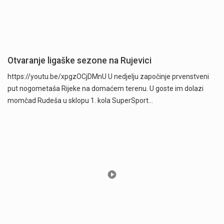
Otvaranje ligaške sezone na Rujevici
https://youtu.be/xpgzOCjDMnU U nedjelju započinje prvenstveni
put nogometaša Rijeke na domaćem terenu. U goste im dolazi
momčad Rudeša u sklopu 1. kola SuperSport…