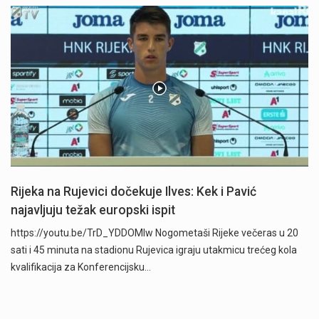
Rijeka na Rujevici dočekuje Ilves: Kek i Pavić
najavljuju težak europski ispit
https://youtu.be/TrD_YDDOMIw Nogometaši Rijeke večeras u 20
sati i 45 minuta na stadionu Rujevica igraju utakmicu trećeg kola
kvalifikacija za Konferencijsku…