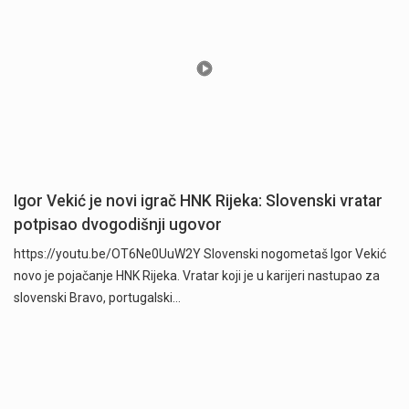
Igor Vekić je novi igrač HNK Rijeka: Slovenski vratar
potpisao dvogodišnji ugovor
https://youtu.be/OT6Ne0UuW2Y Slovenski nogometaš Igor Vekić
novo je pojačanje HNK Rijeka. Vratar koji je u karijeri nastupao za
slovenski Bravo, portugalski…