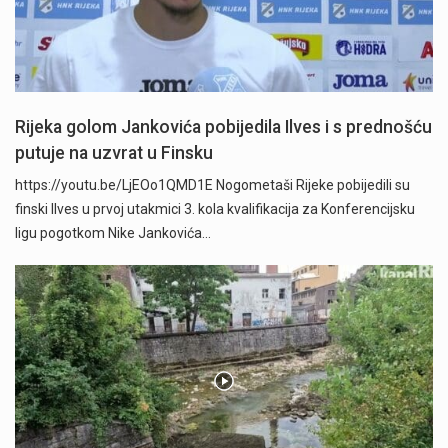
Rijeka golom Jankovića pobijedila Ilves i s prednošću
putuje na uzvrat u Finsku
https://youtu.be/LjEOo1QMD1E Nogometaši Rijeke pobijedili su
finski Ilves u prvoj utakmici 3. kola kvalifikacija za Konferencijsku
ligu pogotkom Nike Jankovića…