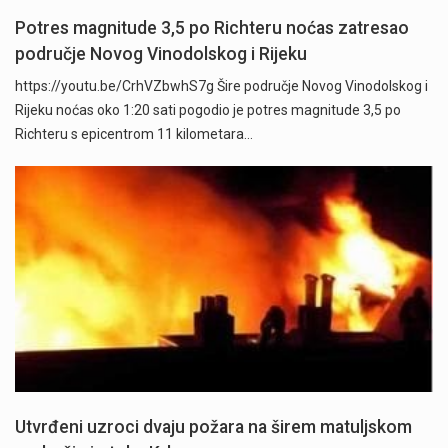
Potres magnitude 3,5 po Richteru noćas zatresao
područje Novog Vinodolskog i Rijeku
https://youtu.be/CrhVZbwhS7g Šire područje Novog Vinodolskog i
Rijeku noćas oko 1:20 sati pogodio je potres magnitude 3,5 po
Richteru s epicentrom 11 kilometara…
Utvrđeni uzroci dvaju požara na širem matuljskom