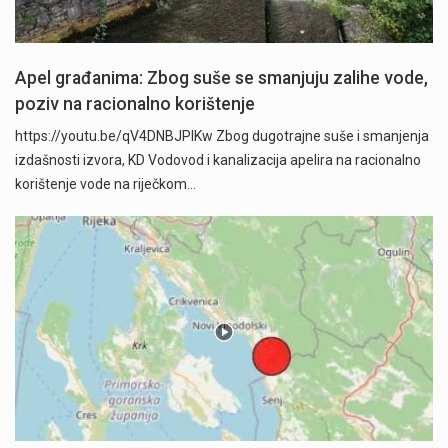
Apel građanima: Zbog suše se smanjuju zalihe vode,
poziv na racionalno korištenje
https://youtu.be/qV4DNBJPlKw Zbog dugotrajne suše i smanjenja
izdašnosti izvora, KD Vodovod i kanalizacija apelira na racionalno
korištenje vode na riječkom…