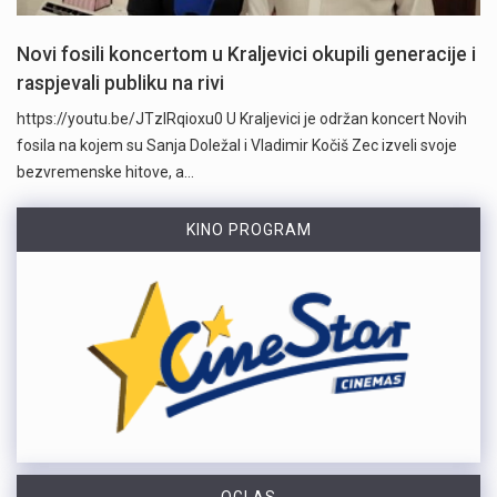
Novi fosili koncertom u Kraljevici okupili generacije i
raspjevali publiku na rivi
https://youtu.be/JTzlRqioxu0 U Kraljevici je održan koncert Novih
fosila na kojem su Sanja Doležal i Vladimir Kočiš Zec izveli svoje
bezvremenske hitove, a…
KINO PROGRAM
OGLAS