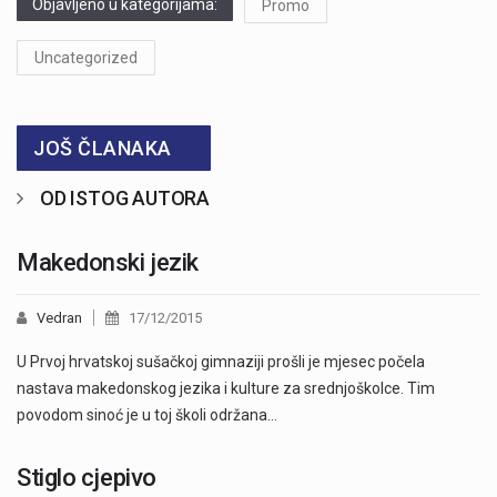
Objavljeno u kategorijama:
Promo
Uncategorized
JOŠ ČLANAKA
OD ISTOG AUTORA
Makedonski jezik
Vedran
17/12/2015
U Prvoj hrvatskoj sušačkoj gimnaziji prošli je mjesec počela
nastava makedonskog jezika i kulture za srednjoškolce. Tim
povodom sinoć je u toj školi održana…
Stiglo cjepivo