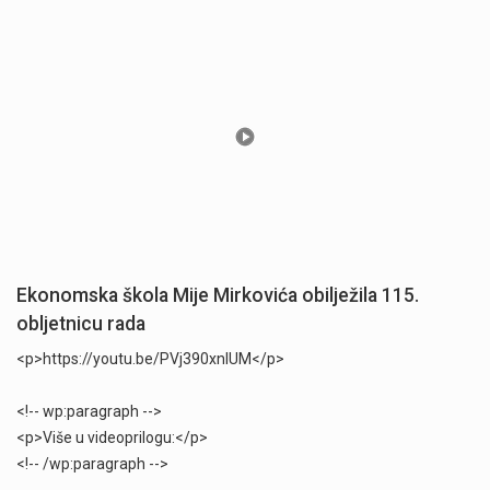
Ekonomska škola Mije Mirkovića obilježila 115.
obljetnicu rada
<p>https://youtu.be/PVj390xnlUM</p>
<!-- wp:paragraph -->
<p>Više u videoprilogu:</p>
<!-- /wp:paragraph -->