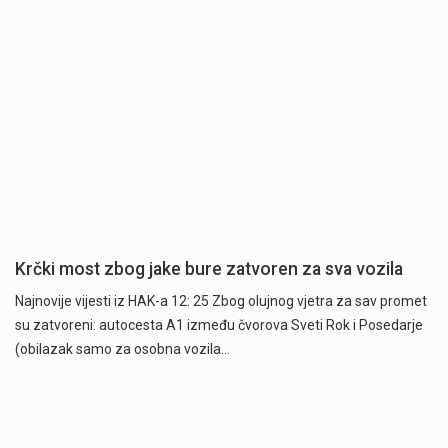
Krčki most zbog jake bure zatvoren za sva vozila
Najnovije vijesti iz HAK-a 12: 25 Zbog olujnog vjetra za sav promet
su zatvoreni: autocesta A1 između čvorova Sveti Rok i Posedarje
(obilazak samo za osobna vozila…