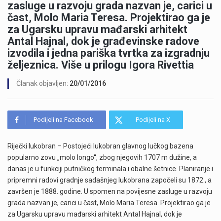
zasluge u razvoju grada nazvan je, carici u
čast, Molo Maria Teresa. Projektirao ga je
za Ugarsku upravu mađarski arhitekt
Antal Hajnal, dok je građevinske radove
izvodila i jedna pariška tvrtka za izgradnju
željeznica. Više u prilogu Igora Rivettia
Članak objavljen:
20/01/2016
Podijeli na Facebook
Podijeli na X
Riječki lukobran – Postojeći lukobran glavnog lučkog bazena
popularno zovu „molo longo“, zbog njegovih 1707 m dužine, a
danas je u funkciji putničkog terminala i obalne šetnice. Planiranje i
pripremni radovi gradnje sadašnjeg lukobrana započeli su 1872., a
završen je 1888. godine. U spomen na povijesne zasluge u razvoju
grada nazvan je, carici u čast, Molo Maria Teresa. Projektirao ga je
za Ugarsku upravu mađarski arhitekt Antal Hajnal, dok je