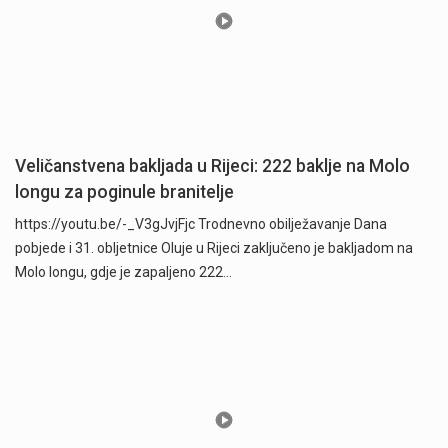
Veličanstvena bakljada u Rijeci: 222 baklje na Molo
longu za poginule branitelje
https://youtu.be/-_V3gJvjFjc Trodnevno obilježavanje Dana
pobjede i 31. obljetnice Oluje u Rijeci zaključeno je bakljadom na
Molo longu, gdje je zapaljeno 222…