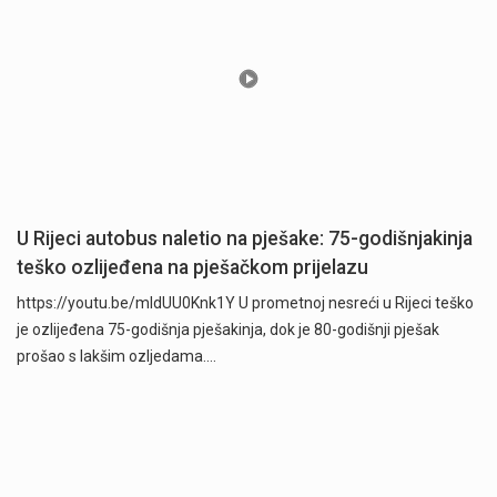
U Rijeci autobus naletio na pješake: 75-godišnjakinja
teško ozlijeđena na pješačkom prijelazu
https://youtu.be/mldUU0Knk1Y U prometnoj nesreći u Rijeci teško
je ozlijeđena 75-godišnja pješakinja, dok je 80-godišnji pješak
prošao s lakšim ozljedama.…