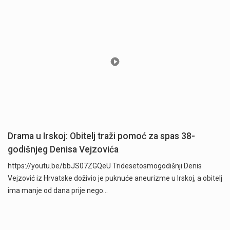
Drama u Irskoj: Obitelj traži pomoć za spas 38-
godišnjeg Denisa Vejzovića
https://youtu.be/bbJS07ZGQeU Tridesetosmogodišnji Denis
Vejzović iz Hrvatske doživio je puknuće aneurizme u Irskoj, a obitelj
ima manje od dana prije nego…