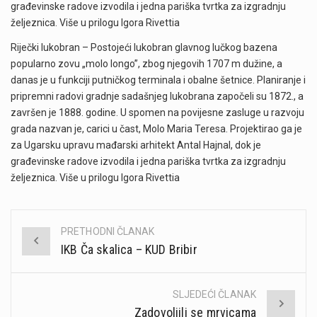
građevinske radove izvodila i jedna pariška tvrtka za izgradnju
željeznica. Više u prilogu Igora Rivettia
Riječki lukobran – Postojeći lukobran glavnog lučkog bazena
popularno zovu „molo longo”, zbog njegovih 1707 m dužine, a
danas je u funkciji putničkog terminala i obalne šetnice. Planiranje i
pripremni radovi gradnje sadašnjeg lukobrana započeli su 1872., a
završen je 1888. godine. U spomen na povijesne zasluge u razvoju
grada nazvan je, carici u čast, Molo Maria Teresa. Projektirao ga je
za Ugarsku upravu mađarski arhitekt Antal Hajnal, dok je
građevinske radove izvodila i jedna pariška tvrtka za izgradnju
željeznica. Više u prilogu Igora Rivettia
PRETHODNI ČLANAK
Post
IKB Ča skalica – KUD Bribir
navigation
SLJEDEĆI ČLANAK
Zadovoljili se mrvicama