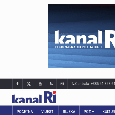
Centrala: +385 51 353 6
POČETNA
VIJESTI
RIJEKA
PGŽ
KULTU