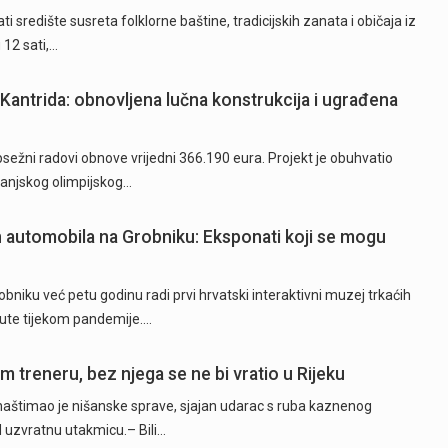
i središte susreta folklorne baštine, tradicijskih zanata i običaja iz
12 sati,…
Kantrida: obnovljena lučna konstrukcija i ugrađena
ežni radovi obnove vrijedni 366.190 eura. Projekt je obuhvatio
 vanjskog olimpijskog…
ih automobila na Grobniku: Eksponati koji se mogu
niku već petu godinu radi prvi hrvatski interaktivni muzej trkaćih
nute tijekom pandemije.…
 treneru, bez njega se ne bi vratio u Rijeku
naštimao je nišanske sprave, sjajan udarac s ruba kaznenog
d uzvratnu utakmicu.– Bili…