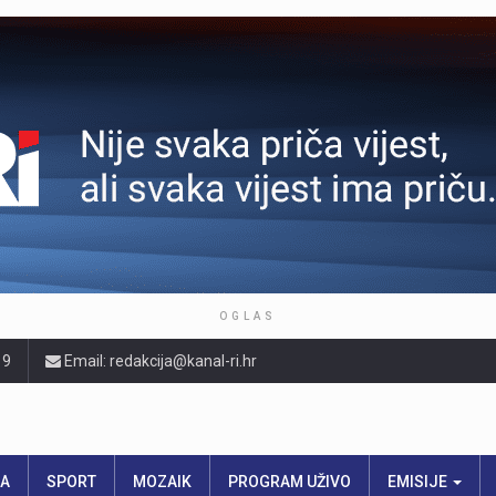
OGLAS
19
Email: redakcija@kanal-ri.hr
RA
SPORT
MOZAIK
PROGRAM UŽIVO
EMISIJE