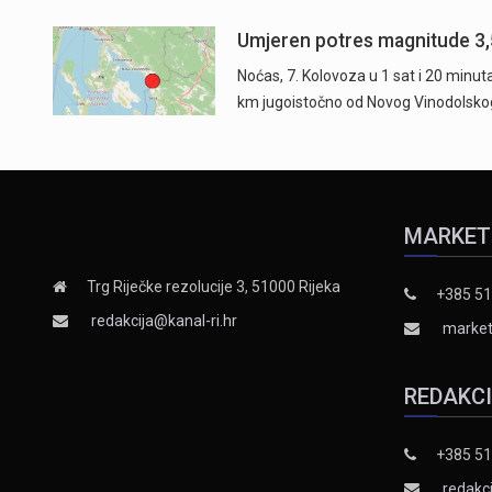
Umjeren potres magnitude 3,
Noćas, 7. Kolovoza u 1 sat i 20 minu
km jugoistočno od Novog Vinodolsko
MARKET
Trg Riječke rezolucije 3, 51000 Rijeka
+385 51
redakcija@kanal-ri.hr
market
REDAKC
+385 51
redakci