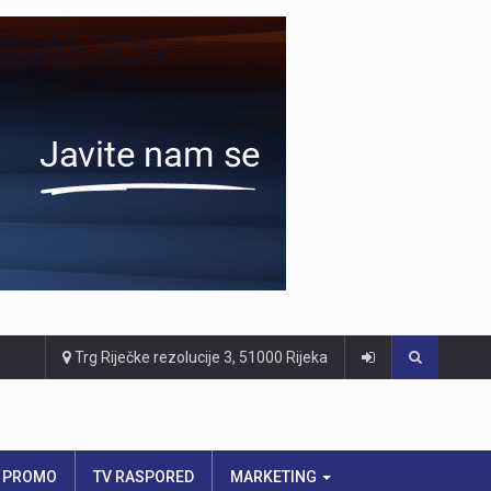
Trg Riječke rezolucije 3, 51000 Rijeka
PROMO
TV RASPORED
MARKETING