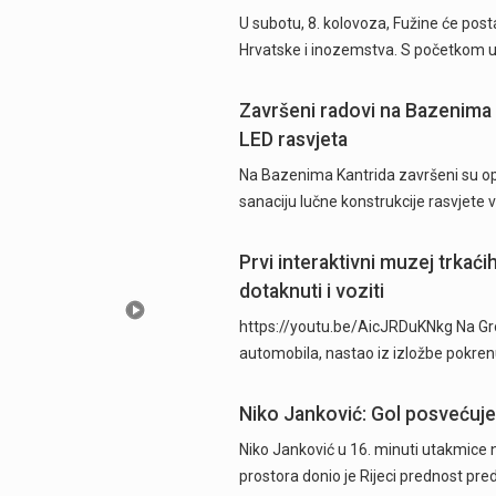
U subotu, 8. kolovoza, Fužine će postat
Hrvatske i inozemstva. S početkom u 
Završeni radovi na Bazenima 
LED rasvjeta
Na Bazenima Kantrida završeni su ops
sanaciju lučne konstrukcije rasvjete
Prvi interaktivni muzej trkać
dotaknuti i voziti
https://youtu.be/AicJRDuKNkg Na Grob
automobila, nastao iz izložbe pokre
Niko Janković: Gol posvećujem
Niko Janković u 16. minuti utakmice 
prostora donio je Rijeci prednost pre