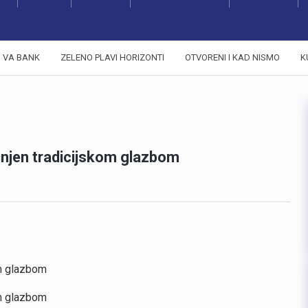
VA BANK
ZELENO PLAVI HORIZONTI
OTVORENI I KAD NISMO
K
unjen tradicijskom glazbom
om glazbom
om glazbom