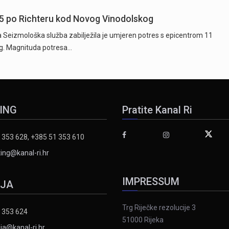
5 po Richteru kod Novog Vinodolskog
ta Seizmološka služba zabilježila je umjeren potres s epicentrom 11
g. Magnituda potresa…
ING
Pratite Kanal Ri
 353 628, +385 51 353 610
ing@kanal-ri.hr
IMPRESSUM
IJA
Trg Riječke rezolucije 3
 353 624
51000 Rijeka
ja@kanal-ri.hr