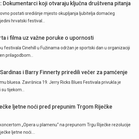
ji: Dokumentarci koji otvaraju ključna društvena pitanja
ovno postati središnje mjesto okupljanja ljubitelja domaćeg
jedini hrvatski festival…
rta i filma uz važne poruke o upornosti
 festivala Cinehill u Fužinama održan je sportski dan u organizaciji
ežen prilagodbom…
 Sardinas i Barry Finnerty priredili večer za pamćenje
itmu bluesa. Završnica 19. Jerry Ricks Blues Festivala privukla je
ji su tijekom…
ječke ljetne noći pred prepunim Trgom Riječke
koncertom „Opera u plamenu“ na prepunom Trgu Riječke rezolucije
ečke ljetne noći.…