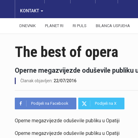
KONTAKT
DNEVNIK
PLANET RI
RI PULS
BILANCA USPJEHA
The best of opera
Operne megazvijezde oduševile publiku u 
Članak objavljen:
22/07/2016
Podijeli na Facebook
Podijeli na X
Operne megazvijezde oduševile publiku u Opatiji
Operne megazvijezde oduševile publiku u Opatiji