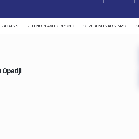
VA BANK
ZELENO PLAVI HORIZONTI
OTVORENI I KAD NISMO
K
Opatiji