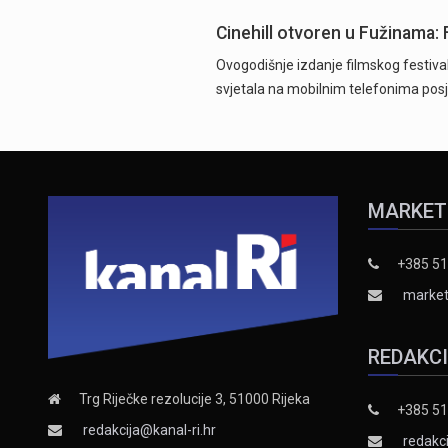
Cinehill otvoren u Fužinama: 
Ovogodišnje izdanje filmskog festiva
svjetala na mobilnim telefonima posje
MARKET
+385 51
market
REDAKC
Trg Riječke rezolucije 3, 51000 Rijeka
+385 51
redakcija@kanal-ri.hr
redakci