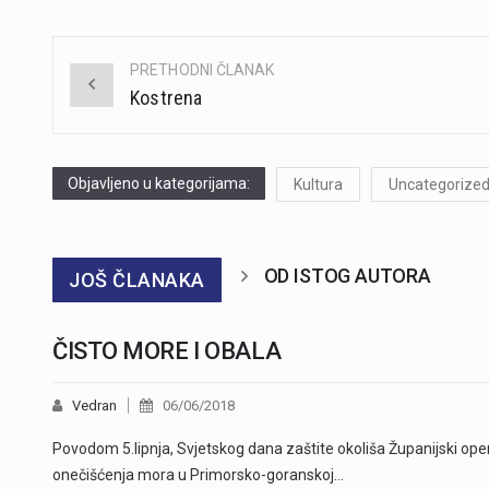
PRETHODNI ČLANAK
Post
Kostrena
navigation
Objavljeno u kategorijama:
Kultura
Uncategorize
OD ISTOG AUTORA
JOŠ ČLANAKA
ČISTO MORE I OBALA
Vedran
06/06/2018
Povodom 5.lipnja, Svjetskog dana zaštite okoliša Županijski op
onečišćenja mora u Primorsko-goranskoj…