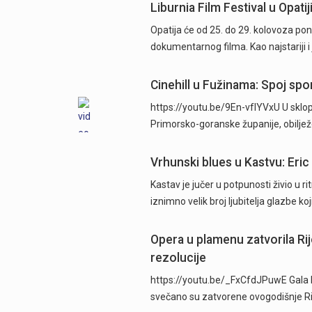
Liburnia Film Festival u Opati
Opatija će od 25. do 29. kolovoza pon
dokumentarnog filma. Kao najstariji i 
Cinehill u Fužinama: Spoj spo
https://youtu.be/9En-vfIYVxU U sklopu
Primorsko-goranske županije, obilj
Vrhunski blues u Kastvu: Eric
Kastav je jučer u potpunosti živio u r
iznimno velik broj ljubitelja glazbe ko
Opera u plamenu zatvorila Ri
rezolucije
https://youtu.be/_FxCfdJPuwE Gala 
svečano su zatvorene ovogodišnje Rij