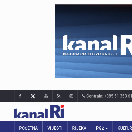
Centrala: +385 51 353 6
POČETNA
VIJESTI
RIJEKA
PGŽ
KULTU