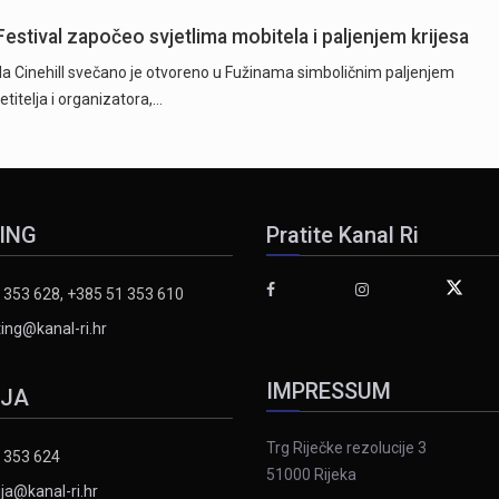
Festival započeo svjetlima mobitela i paljenjem krijesa
la Cinehill svečano je otvoreno u Fužinama simboličnim paljenjem
titelja i organizatora,…
ING
Pratite Kanal Ri
 353 628, +385 51 353 610
ing@kanal-ri.hr
IMPRESSUM
IJA
Trg Riječke rezolucije 3
 353 624
51000 Rijeka
ja@kanal-ri.hr