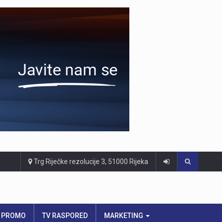
Trg Riječke rezolucije 3, 51000 Rijeka
PROMO
TV RASPORED
MARKETING