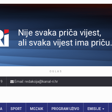
OGLAS
19
Email: redakcija@kanal-ri.hr
RA
SPORT
MOZAIK
PROGRAM UŽIVO
EMISIJE