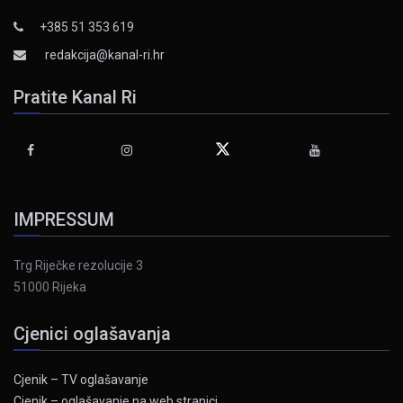
+385 51 353 619
redakcija@kanal-ri.hr
Pratite Kanal Ri
IMPRESSUM
Trg Riječke rezolucije 3
51000 Rijeka
Cjenici oglašavanja
Cjenik – TV oglašavanje
Cjenik – oglašavanje na web stranici