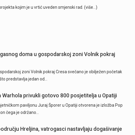
projekta kojim je u vrtić uveden smjenski rad. (više…)
ogasnog doma u gospodarskoj zoni Volnik pokraj
odarskoj zoni Volnik pokraj Cresa svečano je obilježen početak
to predstavlja jedan od…
a Warhola privukli gotovo 800 posjetitelja u Opatiji
tničkom paviljonu Juraj Šporer u Opatiji otvorena je izložba Pop
akon čega je održano…
odručju Hreljina, vatrogasci nastavljaju dogašivanje