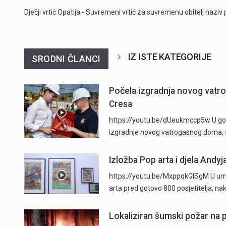
Dječji vrtić Opatija - Suvremeni vrtić za suvremenu obitelj naziv 
IZ ISTE KATEGORIJE
SRODNI ČLANCI
Počela izgradnja novog vatr
Cresa
https://youtu.be/dUeukmccp5w U gosp
izgradnje novog vatrogasnog doma, š
Izložba Pop arta i djela Andyj
https://youtu.be/MxppqkGISgM U umje
arta pred gotovo 800 posjetitelja, n
Lokaliziran šumski požar na p