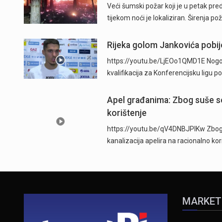
Veći šumski požar koji je u petak pre
tijekom noći je lokaliziran. Širenja po
Rijeka golom Jankovića pobije
https://youtu.be/LjEOo1QMD1E Nogometa
kvalifikacija za Konferencijsku ligu
Apel građanima: Zbog suše se
korištenje
https://youtu.be/qV4DNBJPlKw Zbog d
kanalizacija apelira na racionalno ko
MARKET