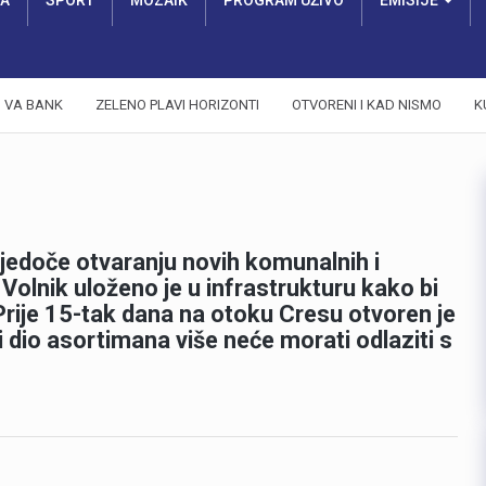
RA
SPORT
MOZAIK
PROGRAM UŽIVO
EMISIJE
VA BANK
ZELENO PLAVI HORIZONTI
OTVORENI I KAD NISMO
K
vjedoče otvaranju novih komunalnih i
Volnik uloženo je u infrastrukturu kako bi
Prije 15-tak dana na otoku Cresu otvoren je
ći dio asortimana više neće morati odlaziti s