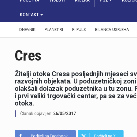
POČETNA
VIJESTI
RIJEKA
PGŽ
KULTU
KONTAKT
DNEVNIK
PLANET RI
RI PULS
BILANCA USPJEHA
Cres
Žitelji otoka Cresa posljednjih mjeseci s
razvojnih objekata. U poduzetničkoj zoni 
olakšali dolazak poduzetnika u tu zonu. 
i prvi veliki trgovački centar, pa se za ve
otoka.
Članak objavljen:
26/05/2017
Podijeli na Facebook
Podijeli na X