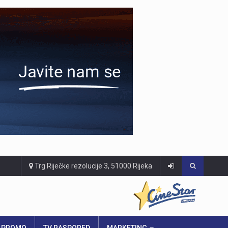
Trg Riječke rezolucije 3, 51000 Rijeka