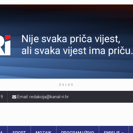
OGLAS
19
Email: redakcija@kanal-ri.hr