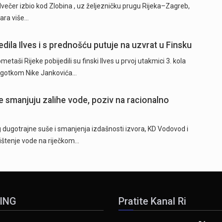
dvečer izbio kod Zlobina , uz željezničku prugu Rijeka–Zagreb,
žara više…
dila Ilves i s prednošću putuje na uzvrat u Finsku
ši Rijeke pobijedili su finski Ilves u prvoj utakmici 3. kola
 pogotkom Nike Jankovića…
 smanjuju zalihe vode, poziv na racionalno
ugotrajne suše i smanjenja izdašnosti izvora, KD Vodovod i
rištenje vode na riječkom…
ING
Pratite Kanal Ri