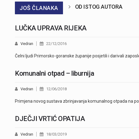
OD ISTOG AUTORA
JOŠ ČLANAKA
LUČKA UPRAVA RIJEKA
Vedran
22/12/2016
Čelni ljudi Primorsko-goranske županije posjetili i darivali zapos
Komunalni otpad – liburnija
Vedran
12/06/2018
Primjena novog sustava zbrinjavanja komunalnog otpada na podr
DJEČJI VRTIĆ OPATIJA
Vedran
18/03/2019