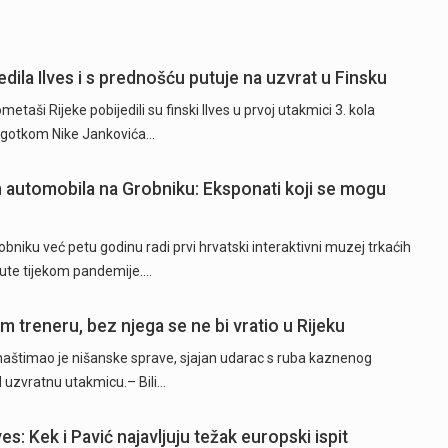
dila Ilves i s prednošću putuje na uzvrat u Finsku
ši Rijeke pobijedili su finski Ilves u prvoj utakmici 3. kola
 pogotkom Nike Jankovića…
ih automobila na Grobniku: Eksponati koji se mogu
niku već petu godinu radi prvi hrvatski interaktivni muzej trkaćih
nute tijekom pandemije.…
 treneru, bez njega se ne bi vratio u Rijeku
naštimao je nišanske sprave, sjajan udarac s ruba kaznenog
d uzvratnu utakmicu.– Bili…
es: Kek i Pavić najavljuju težak europski ispit