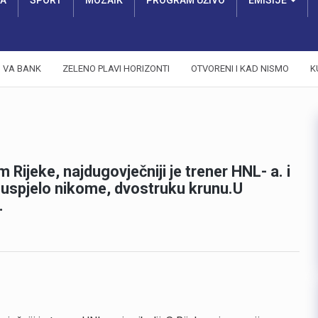
RA
SPORT
MOZAIK
PROGRAM UŽIVO
EMISIJE
VA BANK
ZELENO PLAVI HORIZONTI
OTVORENI I KAD NISMO
K
 Rijeke, najdugovječniji je trener HNL- a. i
je uspjelo nikome, dvostruku krunu.U
.