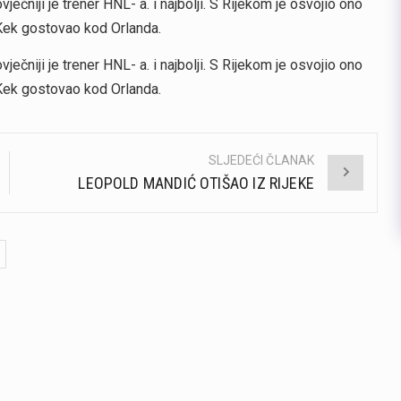
ječniji je trener HNL- a. i najbolji. S Rijekom je osvojio ono
 Kek gostovao kod Orlanda.
ječniji je trener HNL- a. i najbolji. S Rijekom je osvojio ono
 Kek gostovao kod Orlanda.
SLJEDEĆI ČLANAK
LEOPOLD MANDIĆ OTIŠAO IZ RIJEKE