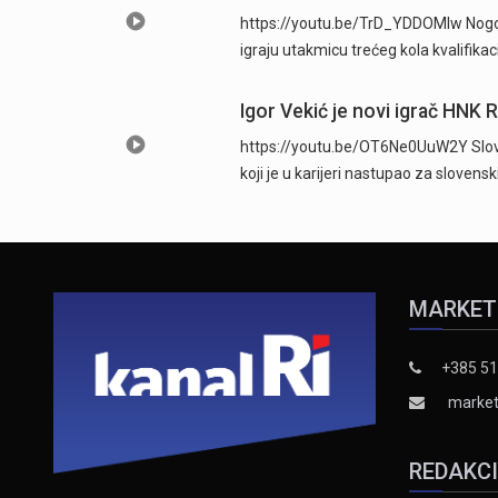
https://youtu.be/TrD_YDDOMIw Nogome
igraju utakmicu trećeg kola kvalifika
Igor Vekić je novi igrač HNK 
https://youtu.be/OT6Ne0UuW2Y Sloven
koji je u karijeri nastupao za slovens
MARKET
+385 51
market
REDAKC