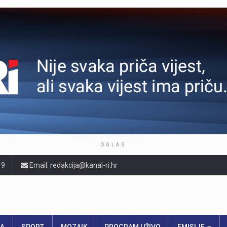
OGLAS
19
Email: redakcija@kanal-ri.hr