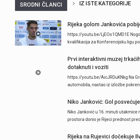
IZ ISTE KATEGORIJE
SRODNI ČLANCI
Rijeka golom Jankovića pobije
https://youtu.be/LjEOo1QMD1E Nogometa
kvalifikacija za Konferencijsku ligu
Prvi interaktivni muzej trkać
dotaknuti i voziti
https://youtu.be/AicJRDuKNkg Na Grob
automobila, nastao iz izložbe pokre
Niko Janković: Gol posvećujem
Niko Janković u 16. minuti utakmice 
prostora donio je Rijeci prednost pre
Rijeka na Rujevici dočekuje Ilv