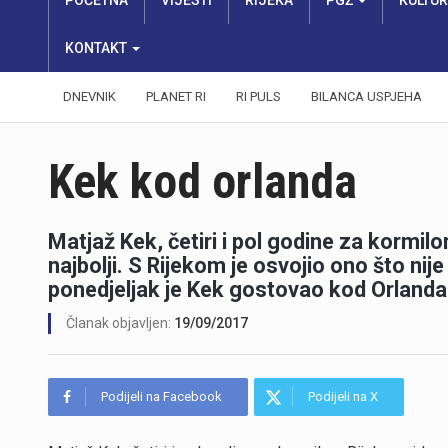
POČETNA
VIJESTI
RIJEKA
PGŽ
KULTU
KONTAKT
DNEVNIK
PLANET RI
RI PULS
BILANCA USPJEHA
Kek kod orlanda
Matjaž Kek, četiri i pol godine za kormilom
najbolji. S Rijekom je osvojio ono što ni
ponedjeljak je Kek gostovao kod Orlanda
Članak objavljen:
19/09/2017
Podijeli na Facebook
Podijeli na X