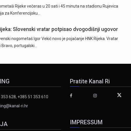
taši Rijeke večeras u 20 sati i 45 minuta na stadionu Rujevica
cija za Konferencijsku…
Rijeka: Slovenski vratar potpisao dvogodišnji ugovor
ski nogometaš Igor Vekić novo je pojačanje HNK Rijeka. Vratar
ki Bravo, portugalski…
ING
Pratite Kanal Ri
 353 628, +385 51 353 610
ing@kanal-ri.hr
IMPRESSUM
IJA