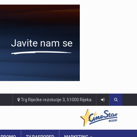
Trg Riječke rezolucije 3, 51000 Rijeka