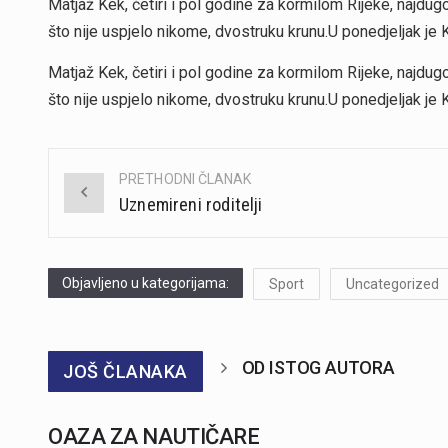
Matjaž Kek, četiri i pol godine za kormilom Rijeke, najdugov
što nije uspjelo nikome, dvostruku krunu.U ponedjeljak je
Matjaž Kek, četiri i pol godine za kormilom Rijeke, najdugov
što nije uspjelo nikome, dvostruku krunu.U ponedjeljak je
PRETHODNI ČLANAK
Post
Uznemireni roditelji
navigation
Objavljeno u kategorijama:
Sport
Uncategorized
OD ISTOG AUTORA
JOŠ ČLANAKA
OAZA ZA NAUTIČARE