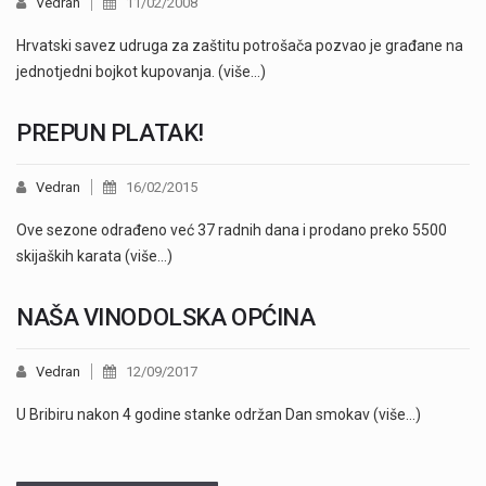
Vedran
11/02/2008
Hrvatski savez udruga za zaštitu potrošača pozvao je građane na
jednotjedni bojkot kupovanja. (više…)
PREPUN PLATAK!
Vedran
16/02/2015
Ove sezone odrađeno već 37 radnih dana i prodano preko 5500
skijaških karata (više…)
NAŠA VINODOLSKA OPĆINA
Vedran
12/09/2017
U Bribiru nakon 4 godine stanke održan Dan smokav (više…)