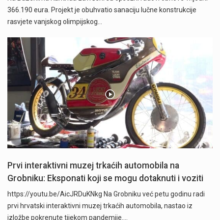
366.190 eura. Projekt je obuhvatio sanaciju lučne konstrukcije
rasvjete vanjskog olimpijskog…
Prvi interaktivni muzej trkaćih automobila na
Grobniku: Eksponati koji se mogu dotaknuti i voziti
https://youtu.be/AicJRDuKNkg Na Grobniku već petu godinu radi
prvi hrvatski interaktivni muzej trkaćih automobila, nastao iz
izložbe pokrenute tijekom pandemije.…