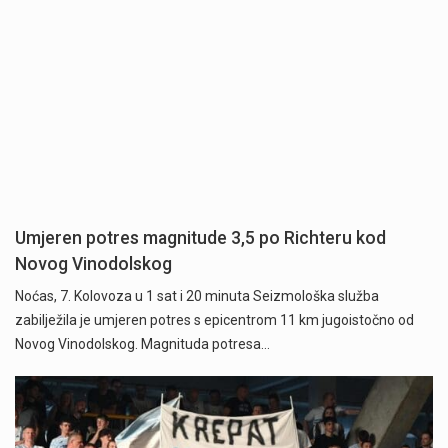
Umjeren potres magnitude 3,5 po Richteru kod
Novog Vinodolskog
Noćas, 7. Kolovoza u 1 sat i 20 minuta Seizmološka služba
zabilježila je umjeren potres s epicentrom 11 km jugoistočno od
Novog Vinodolskog. Magnituda potresa…
Započela je prodaja članskih iskaznica i pretplate" />