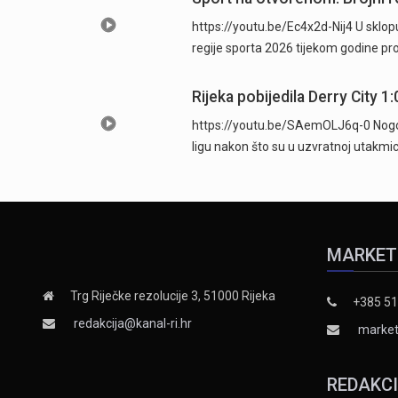
https://youtu.be/Ec4x2d-Nij4 U sklop
regije sporta 2026 tijekom godine p
Rijeka pobijedila Derry City 1:
https://youtu.be/SAemOLJ6q-0 Nogomet
ligu nakon što su u uzvratnoj utakmici
MARKET
Trg Riječke rezolucije 3, 51000 Rijeka
+385 51
redakcija@kanal-ri.hr
market
REDAKC