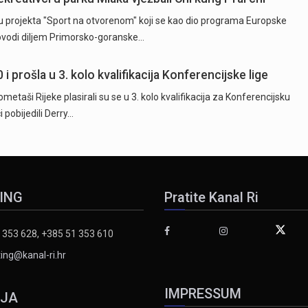
u projekta "Sport na otvorenom" koji se kao dio programa Europske
rovodi diljem Primorsko-goranske…
0 i prošla u 3. kolo kvalifikacija Konferencijske lige
aši Rijeke plasirali su se u 3. kolo kvalifikacija za Konferencijsku
 pobijedili Derry…
ING
Pratite Kanal Ri
 353 628, +385 51 353 610
ing@kanal-ri.hr
IMPRESSUM
IJA