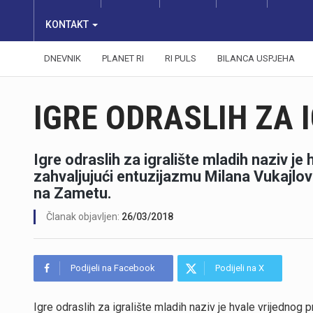
KONTAKT
DNEVNIK
PLANET RI
RI PULS
BILANCA USPJEHA
IGRE ODRASLIH ZA 
Igre odraslih za igralište mladih naziv je
zahvaljujući entuzijazmu Milana Vukajlov
na Zametu.
Članak objavljen:
26/03/2018
Podijeli na Facebook
Podijeli na X
Igre odraslih za igralište mladih naziv je hvale vrijednog 