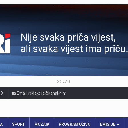
OGLAS
19
Email: redakcija@kanal-ri.hr
RA
SPORT
MOZAIK
PROGRAM UŽIVO
EMISIJE