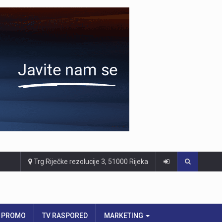
Trg Riječke rezolucije 3, 51000 Rijeka
PROMO
TV RASPORED
MARKETING