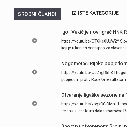
IZ ISTE KATEGORIJE
SRODNI ČLANCI
Igor Vekić je novi igrač HNK 
https://youtu.be/OT6Ne0UuW2Y Sloven
koji je u karijeri nastupao za slovens
Nogometaši Rijeke pobjedom 
https://youtu.be/OdZxgR5h3-I Nogom
pobjedom protiv Rudeša rezultatom 2
Otvaranje ligaške sezone na R
https://youtu.be/xpgzOCjDMnU U ned
terenu. U goste im dolazi momčad Ru
Sport na otvorenom: Brojni rek