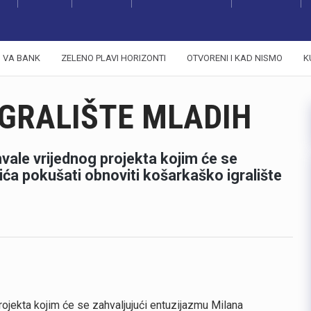
VA BANK
ZELENO PLAVI HORIZONTI
OTVORENI I KAD NISMO
K
IGRALIŠTE MLADIH
 hvale vrijednog projekta kojim će se
ića pokušati obnoviti košarkaško igralište
projekta kojim će se zahvaljujući entuzijazmu Milana