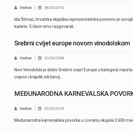
Vedran
08/03/2016
Ida Štimac, hrvatska skijaška reprezentativka ponovno je osvoj
kadete. S Idom smo razgovarali…
Srebrni cvijet europe novom vinodolskom
Vedran
20/09/2008
Novi Vinodolski je dobio Srebrni cvijet Europe u kategoriji mjest
cvijeće i krajolik održanoj…
MEĐUNARODNA KARNEVALSKA POVORK
Vedran
05/02/2018
Međunarodna karnevalska povorka u Lovranu okupila 2.600 maš