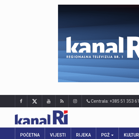
Centrala: +385 51 353 6
POČETNA
VIJESTI
RIJEKA
PGŽ
KULTU