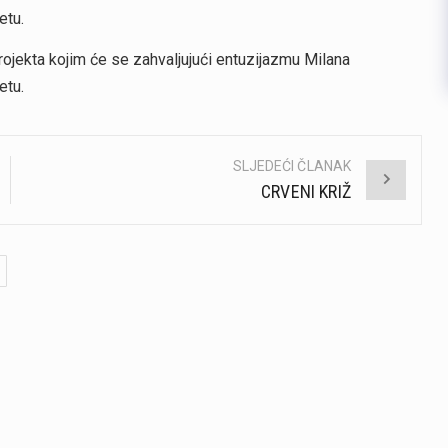
etu.
projekta kojim će se zahvaljujući entuzijazmu Milana
etu.
SLJEDEĆI ČLANAK
CRVENI KRIŽ