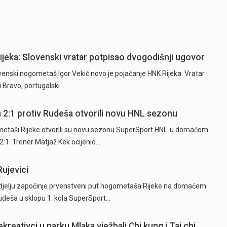
Rijeka: Slovenski vratar potpisao dvogodišnji ugovor
ski nogometaš Igor Vekić novo je pojačanje HNK Rijeka. Vratar
ki Bravo, portugalski…
2:1 protiv Rudeša otvorili novu HNL sezonu
etaši Rijeke otvorili su novu sezonu SuperSport HNL-u domaćom
:1. Trener Matjaž Kek ocijenio…
ujevici
jelju započinje prvenstveni put nogometaša Rijeke na domaćem
deša u sklopu 1. kola SuperSport…
reativci u parku Mlaka vježbali Chi kung i Tai chi