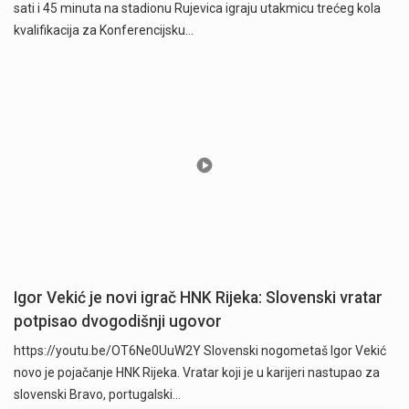
sati i 45 minuta na stadionu Rujevica igraju utakmicu trećeg kola
kvalifikacija za Konferencijsku…
Igor Vekić je novi igrač HNK Rijeka: Slovenski vratar
potpisao dvogodišnji ugovor
https://youtu.be/OT6Ne0UuW2Y Slovenski nogometaš Igor Vekić
novo je pojačanje HNK Rijeka. Vratar koji je u karijeri nastupao za
slovenski Bravo, portugalski…