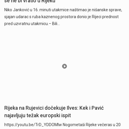
se ne bi vratio u Rijeku
Niko Janković u 16. minuti utakmice naštimao je nišanske sprave,
sjajan udarac s ruba kaznenog prostora donio je Rijeci prednost
pred uzvratnu utakmicu.– Bili…
Rijeka na Rujevici dočekuje Ilves: Kek i Pavić
najavljuju težak europski ispit
https://youtu.be/TrD_YDDOMIw Nogometaši Rijeke večeras u 20