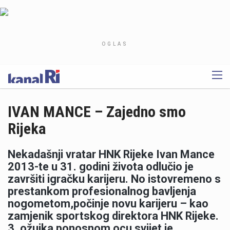
OGLAS
IVAN MANCE – Zajedno smo
Rijeka
Nekadašnji vratar HNK Rijeke Ivan Mance
2013-te u 31. godini života odlučio je
završiti igračku karijeru. No istovremeno s
prestankom profesionalnog bavljenja
nogometom,počinje novu karijeru – kao
zamjenik sportskog direktora HNK Rijeke.
3. ožujka ponosnom ocu svijet je