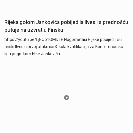
Rijeka golom Jankovića pobijedila Ilves i s prednošću
putuje na uzvrat u Finsku
https://youtu.be/LjEOo1QMD1E Nogometaši Rijeke pobijedili su
finski Ilves u prvoj utakmici 3. kola kvalifikacija za Konferencijsku
ligu pogotkom Nike Jankovića…