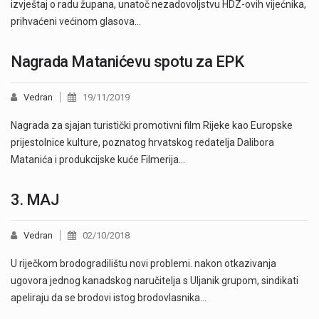
izvještaj o radu župana, unatoč nezadovoljstvu HDZ-ovih vijećnika,
prihvaćeni većinom glasova…
Nagrada Matanićevu spotu za EPK
Vedran
19/11/2019
Nagrada za sjajan turistički promotivni film Rijeke kao Europske
prijestolnice kulture, poznatog hrvatskog redatelja Dalibora
Matanića i produkcijske kuće Filmerija…
3. MAJ
Vedran
02/10/2018
U riječkom brodogradilištu novi problemi. nakon otkazivanja
ugovora jednog kanadskog naručitelja s Uljanik grupom, sindikati
apeliraju da se brodovi istog brodovlasnika…