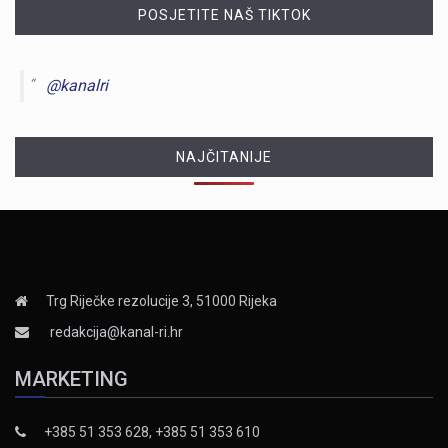
POSJETITE NAŠ TIKTOK
@kanalri
NAJČITANIJE
Trg Riječke rezolucije 3, 51000 Rijeka
redakcija@kanal-ri.hr
MARKETING
+385 51 353 628, +385 51 353 610