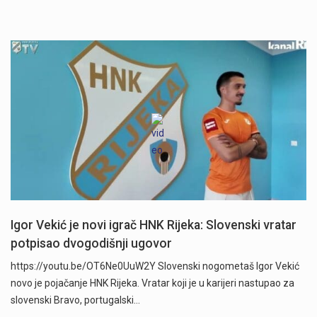
Igor Vekić je novi igrač HNK Rijeka: Slovenski vratar
potpisao dvogodišnji ugovor
https://youtu.be/OT6Ne0UuW2Y Slovenski nogometaš Igor Vekić
novo je pojačanje HNK Rijeka. Vratar koji je u karijeri nastupao za
slovenski Bravo, portugalski…