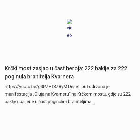
Krčki most zasjao u čast heroja: 222 baklje za 222
poginula branitelja Kvarnera
https://youtu.be/g3PZHf8Z8yM Deseti put održana je
manifestacija „Oluja na Kvarneru“ na Krčkom mostu, gdje su 222
baklje upaljene u čast poginulim braniteljima…