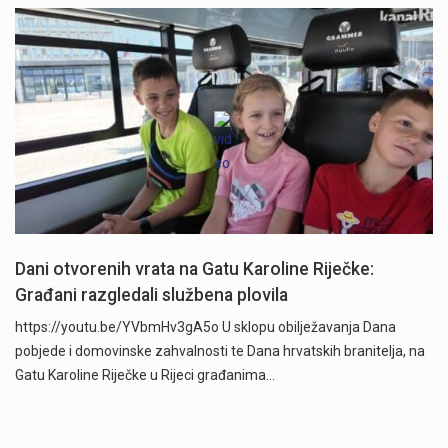
Dani otvorenih vrata na Gatu Karoline Riječke:
Građani razgledali službena plovila
https://youtu.be/YVbmHv3gA5o U sklopu obilježavanja Dana
pobjede i domovinske zahvalnosti te Dana hrvatskih branitelja, na
Gatu Karoline Riječke u Rijeci građanima…