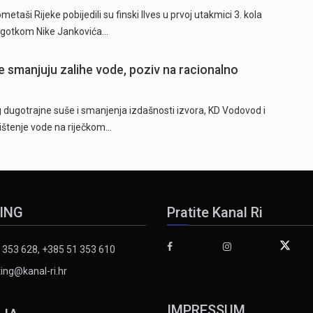
ši Rijeke pobijedili su finski Ilves u prvoj utakmici 3. kola
 pogotkom Nike Jankovića…
 smanjuju zalihe vode, poziv na racionalno
ugotrajne suše i smanjenja izdašnosti izvora, KD Vodovod i
rištenje vode na riječkom…
ING
Pratite Kanal Ri
 353 628, +385 51 353 610
ing@kanal-ri.hr
IMPRESSUM