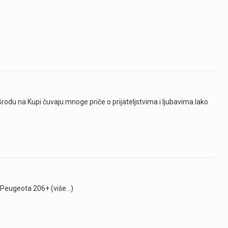
Brodu na Kupi čuvaju mnoge priče o prijateljstvima i ljubavima.Iako
nik Peugeota 206+ (više…)