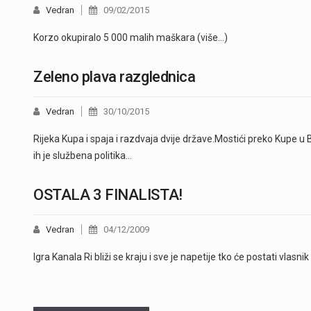
Vedran
09/02/2015
Korzo okupiralo 5 000 malih maškara (više…)
Zeleno plava razglednica
Vedran
30/10/2015
Rijeka Kupa i spaja i razdvaja dvije države.Mostići preko Kupe u 
ih je službena politika…
OSTALA 3 FINALISTA!
Vedran
04/12/2009
Igra Kanala Ri bliži se kraju i sve je napetije tko će postati vlas