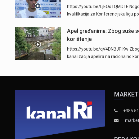
https://youtu.be/LjEOo1QMD1E Nogometa
kvalifikacija za Konferencijsku ligu
Apel građanima: Zbog suše se
korištenje
https://youtu.be/qV4DNBJPlKw Zbog d
kanalizacija apelira na racionalno ko
MARKET
+385 51
market