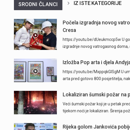
IZ ISTE KATEGORIJE
SRODNI ČLANCI
Počela izgradnja novog vatr
Cresa
https://youtu.be/dUeukmccp5w U gosp
izgradnje novog vatrogasnog doma, š
Izložba Pop arta i djela Andyj
https://youtu.be/MxppqkGISgM U umje
arta pred gotovo 800 posjetitelja, n
Lokaliziran šumski požar na p
Veći šumski požar koji je u petak pre
tijekom noći je lokaliziran. Širenja po
Rijeka golom Jankovića pobije