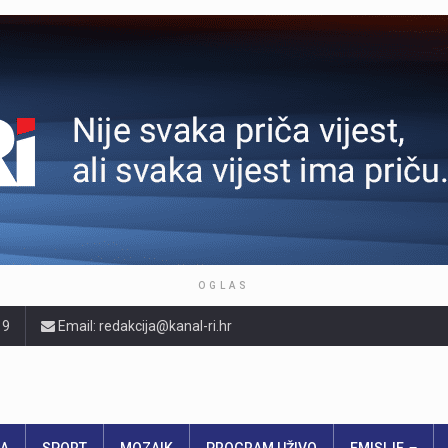
OGLAS
19
Email: redakcija@kanal-ri.hr