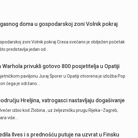
ogasnog doma u gospodarskoj zoni Volnik pokraj
odarskoj zoni Volnik pokraj Cresa svečano je obilježen početak
to predstavlja jedan od…
a Warhola privukli gotovo 800 posjetitelja u Opatiji
tničkom paviljonu Juraj Šporer u Opatiji otvorena je izložba Pop
akon čega je održano…
odručju Hreljina, vatrogasci nastavljaju dogašivanje
dvečer izbio kod Zlobina , uz željezničku prugu Rijeka–Zagreb,
žara više…
dila Ilves i s prednošću putuje na uzvrat u Finsku