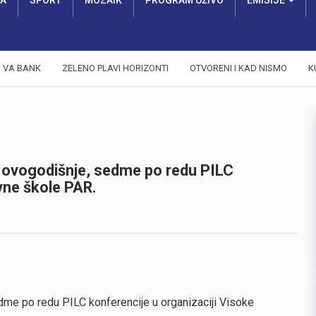
RA
SPORT
MOZAIK
PROGRAM UŽIVO
EMISIJE
VA BANK
ZELENO PLAVI HORIZONTI
OTVORENI I KAD NISMO
K
a ovogodišnje, sedme po redu PILC
vne škole PAR.
dme po redu PILC konferencije u organizaciji Visoke