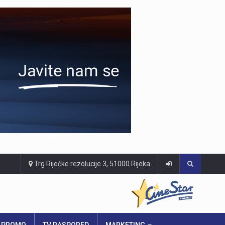
Trg Riječke rezolucije 3, 51000 Rijeka