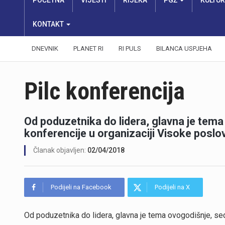
POČETNA
VIJESTI
RIJEKA
PGŽ
KULTU
KONTAKT
DNEVNIK
PLANET RI
RI PULS
BILANCA USPJEHA
Pilc konferencija
Od poduzetnika do lidera, glavna je tem
konferencije u organizaciji Visoke poslo
Članak objavljen:
02/04/2018
Podijeli na Facebook
Podijeli na X
Od poduzetnika do lidera, glavna je tema ovogodišnje, se