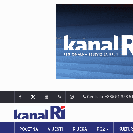
Centrala: +385 51 353 6
POČETNA
VIJESTI
RIJEKA
PGŽ
KULTU