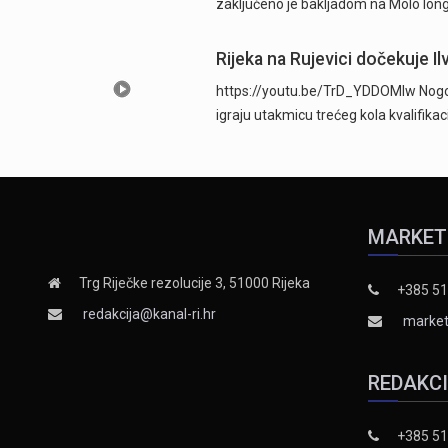
zaključeno je bakljadom na Molo long
Rijeka na Rujevici dočekuje Ilv
https://youtu.be/TrD_YDDOMIw Nogome
igraju utakmicu trećeg kola kvalifika
MARKET
Trg Riječke rezolucije 3, 51000 Rijeka
+385 51
redakcija@kanal-ri.hr
market
REDAKC
+385 51