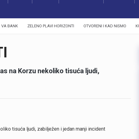
VA BANK
ZELENO PLAVI HORIZONTI
OTVORENI I KAD NISMO
K
TI
as na Korzu nekoliko tisuća ljudi,
iko tisuća ljudi, zabilježen i jedan manji incident