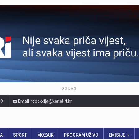
OGLAS
19
Email: redakcija@kanal-ri.hr
RA
SPORT
MOZAIK
PROGRAM UŽIVO
EMISIJE