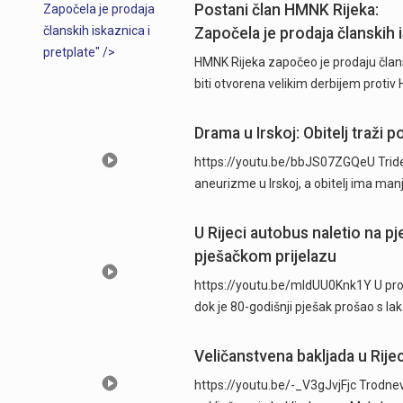
Postani član HMNK Rijeka:
Započela je prodaja
članskih iskaznica i
Započela je prodaja članskih i
pretplate" />
HMNK Rijeka započeo je prodaju člans
biti otvorena velikim derbijem protiv
Drama u Irskoj: Obitelj traži
https://youtu.be/bbJS07ZGQeU Trides
aneurizme u Irskoj, a obitelj ima man
U Rijeci autobus naletio na p
pješačkom prijelazu
https://youtu.be/mldUU0Knk1Y U prome
dok je 80-godišnji pješak prošao s l
Veličanstvena bakljada u Rijec
https://youtu.be/-_V3gJvjFjc Trodnevn