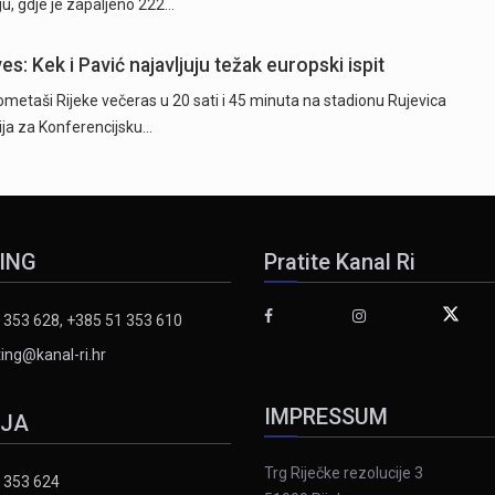
u, gdje je zapaljeno 222…
es: Kek i Pavić najavljuju težak europski ispit
taši Rijeke večeras u 20 sati i 45 minuta na stadionu Rujevica
cija za Konferencijsku…
ING
Pratite Kanal Ri
 353 628, +385 51 353 610
ing@kanal-ri.hr
IMPRESSUM
IJA
Trg Riječke rezolucije 3
 353 624