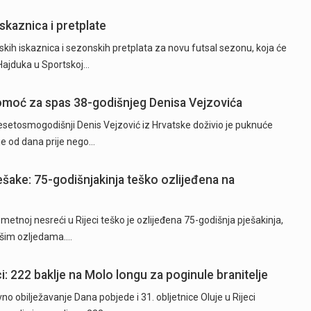
skaznica i pretplate
kih iskaznica i sezonskih pretplata za novu futsal sezonu, koja će
 Hajduka u Sportskoj…
 pomoć za spas 38-godišnjeg Denisa Vejzovića
etosmogodišnji Denis Vejzović iz Hrvatske doživio je puknuće
je od dana prije nego…
ješake: 75-godišnjakinja teško ozlijeđena na
tnoj nesreći u Rijeci teško je ozlijeđena 75-godišnja pješakinja,
akšim ozljedama.…
i: 222 baklje na Molo longu za poginule branitelje
o obilježavanje Dana pobjede i 31. obljetnice Oluje u Rijeci