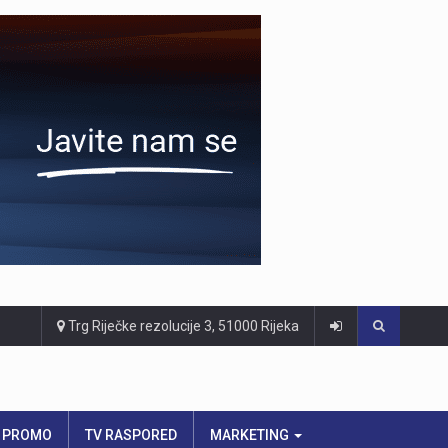
Trg Riječke rezolucije 3, 51000 Rijeka
PROMO
TV RASPORED
MARKETING