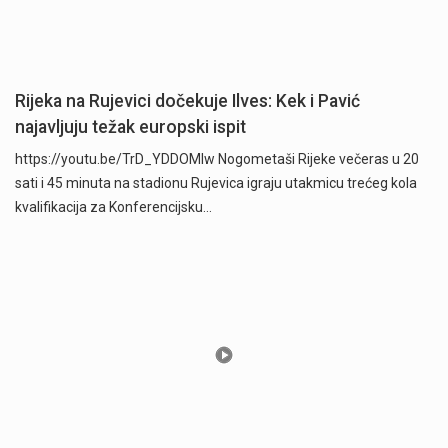
Rijeka na Rujevici dočekuje Ilves: Kek i Pavić
najavljuju težak europski ispit
https://youtu.be/TrD_YDDOMIw Nogometaši Rijeke večeras u 20
sati i 45 minuta na stadionu Rujevica igraju utakmicu trećeg kola
kvalifikacija za Konferencijsku…