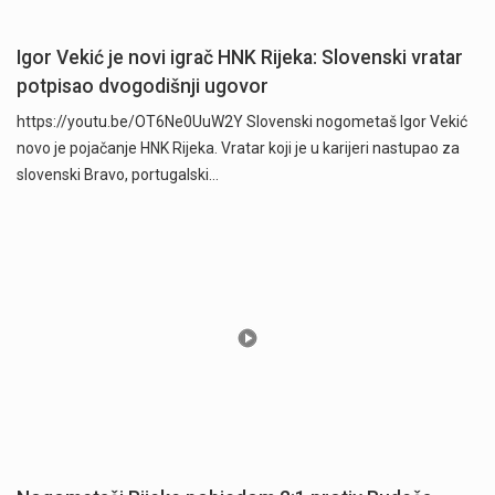
Igor Vekić je novi igrač HNK Rijeka: Slovenski vratar
potpisao dvogodišnji ugovor
https://youtu.be/OT6Ne0UuW2Y Slovenski nogometaš Igor Vekić
novo je pojačanje HNK Rijeka. Vratar koji je u karijeri nastupao za
slovenski Bravo, portugalski…