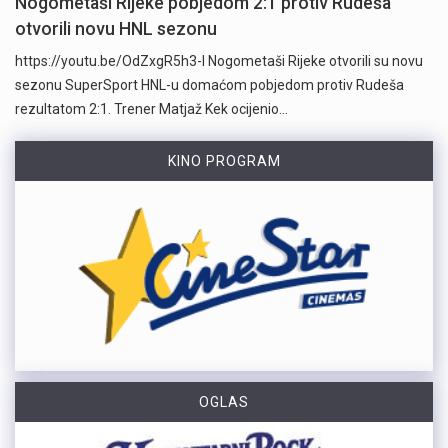
Nogometaši Rijeke pobjedom 2:1 protiv Rudeša
otvorili novu HNL sezonu
https://youtu.be/OdZxgR5h3-I Nogometaši Rijeke otvorili su novu
sezonu SuperSport HNL-u domaćom pobjedom protiv Rudeša
rezultatom 2:1. Trener Matjaž Kek ocijenio…
KINO PROGRAM
OGLAS