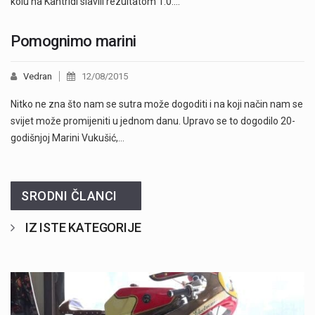
kolu na Kantridi slavili rezultatom 1:0.…
Pomognimo marini
Vedran
12/08/2015
Nitko ne zna što nam se sutra može dogoditi i na koji način nam se
svijet može promijeniti u jednom danu. Upravo se to dogodilo 20-
godišnjoj Marini Vukušić,…
SRODNI ČLANCI
IZ ISTE KATEGORIJE