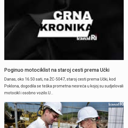
Poginuo motociklist na staroj cesti prema Učki
Danas, oko 16.50 sati, na ŽC-5047, staroj cesti prema Učki, kod
Poklona, dogodila se teška prometna nesreća u kojoj su sudjelovali
motocikl i osobno vozilo.U…