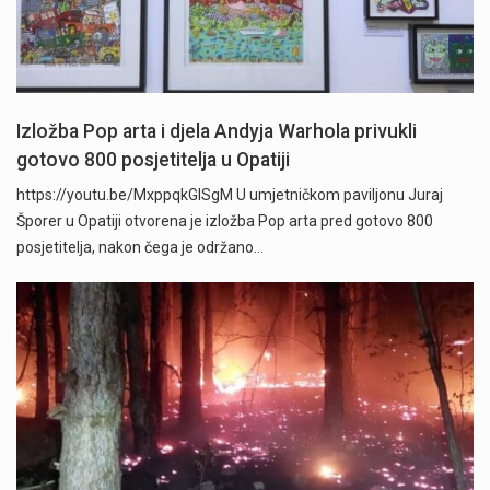
Izložba Pop arta i djela Andyja Warhola privukli
gotovo 800 posjetitelja u Opatiji
https://youtu.be/MxppqkGISgM U umjetničkom paviljonu Juraj
Šporer u Opatiji otvorena je izložba Pop arta pred gotovo 800
posjetitelja, nakon čega je održano…