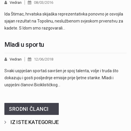
Vedran
08/03/2016
Ida Štimac, hrvatska skijaška reprezentativka ponovno je osvojila
sjajan rezultat na Topolinu, neslužbenom svjeskom prvenstvu za
kadete. S Idom smo razgovarali…
Mladi u sportu
Vedran
12/06/2018
Svaki uspješan sportaš savršen je spoj talenta, volje i truda što
dokazuju i gosti posljednje emisije prije ljetne stanke. Mladi i
uspješni članovi Biciklističkog…
SRODNI ČLANCI
IZ ISTE KATEGORIJE