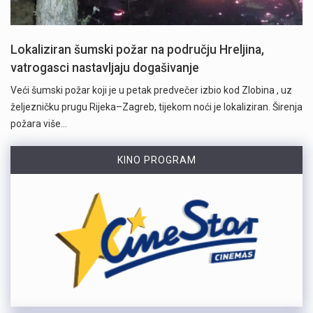
Lokaliziran šumski požar na području Hreljina,
vatrogasci nastavljaju dogašivanje
Veći šumski požar koji je u petak predvečer izbio kod Zlobina , uz
željezničku prugu Rijeka–Zagreb, tijekom noći je lokaliziran. Širenja
požara više…
KINO PROGRAM