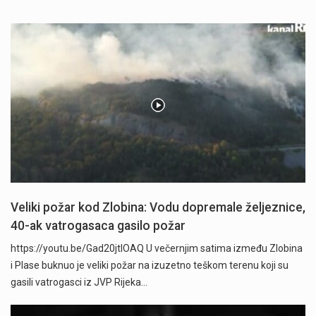
Veliki požar kod Zlobina: Vodu dopremale željeznice,
40-ak vatrogasaca gasilo požar
https://youtu.be/Gad20jtIOAQ U večernjim satima između Zlobina
i Plase buknuo je veliki požar na izuzetno teškom terenu koji su
gasili vatrogasci iz JVP Rijeka…