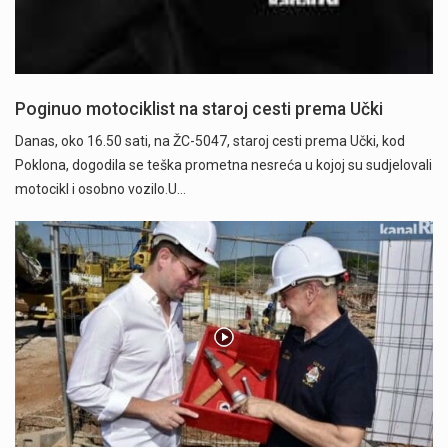
Poginuo motociklist na staroj cesti prema Učki
Danas, oko 16.50 sati, na ŽC-5047, staroj cesti prema Učki, kod
Poklona, dogodila se teška prometna nesreća u kojoj su sudjelovali
motocikl i osobno vozilo.U…