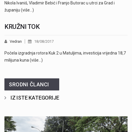
Nikola Ivaniš, Vladimir Bebić i Franjo Butorac u utrci za Grad i
županiju (više…)
KRUŽNI TOK
Vedran
18/08/2017
Počela izgradnja rotora Kuk 2 u Matuljima, investicija vrijedna 18,7
milijuna kuna (više…)
SRODNI ČLANCI
IZ ISTE KATEGORIJE