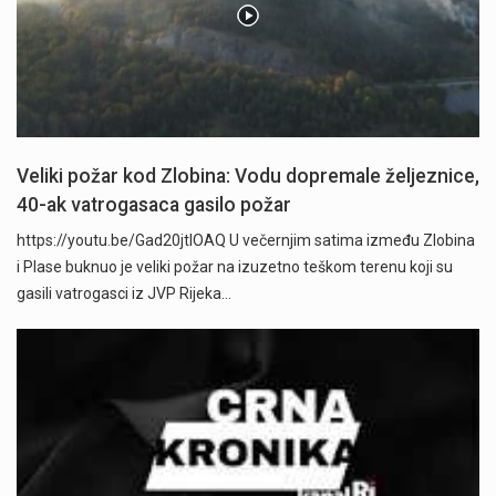
Veliki požar kod Zlobina: Vodu dopremale željeznice,
40-ak vatrogasaca gasilo požar
https://youtu.be/Gad20jtIOAQ U večernjim satima između Zlobina
i Plase buknuo je veliki požar na izuzetno teškom terenu koji su
gasili vatrogasci iz JVP Rijeka…