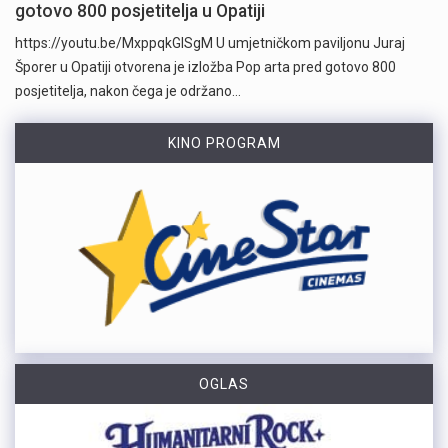
gotovo 800 posjetitelja u Opatiji
https://youtu.be/MxppqkGISgM U umjetničkom paviljonu Juraj
Šporer u Opatiji otvorena je izložba Pop arta pred gotovo 800
posjetitelja, nakon čega je održano…
KINO PROGRAM
OGLAS