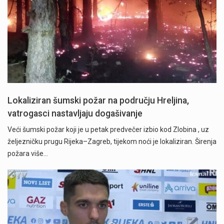
Lokaliziran šumski požar na području Hreljina,
vatrogasci nastavljaju dogašivanje
Veći šumski požar koji je u petak predvečer izbio kod Zlobina , uz
željezničku prugu Rijeka–Zagreb, tijekom noći je lokaliziran. Širenja
požara više…