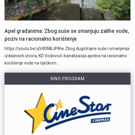
Apel građanima: Zbog suše se smanjuju zalihe vode,
poziv na racionalno korištenje
https://youtu.be/qV4DNBJPlKw Zbog dugotrajne suše i smanjenja
izdašnosti izvora, KD Vodovod i kanalizacija apelira na racionalno
korištenje vode na riječkom…
KINO PROGRAM