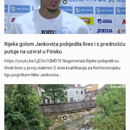
Rijeka golom Jankovića pobijedila Ilves i s prednošću
putuje na uzvrat u Finsku
https://youtu.be/LjEOo1QMD1E Nogometaši Rijeke pobijedili su
finski Ilves u prvoj utakmici 3. kola kvalifikacija za Konferencijsku
ligu pogotkom Nike Jankovića…