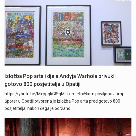
Izložba Pop arta i djela Andyja Warhola privukli
gotovo 800 posjetitelja u Opatiji
https://youtu.be/MxppqkGISgM U umjetničkom paviljonu Juraj
Šporer u Opatiji otvorena je izložba Pop arta pred gotovo 800
posjetitelja, nakon čega je održano…