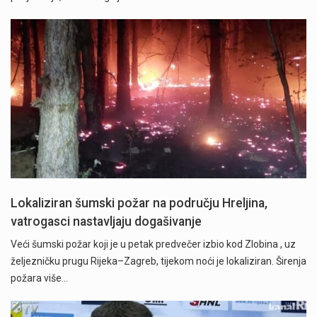
Lokaliziran šumski požar na području Hreljina,
vatrogasci nastavljaju dogašivanje
Veći šumski požar koji je u petak predvečer izbio kod Zlobina , uz
željezničku prugu Rijeka–Zagreb, tijekom noći je lokaliziran. Širenja
požara više…