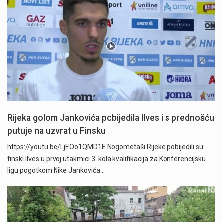
Rijeka golom Jankovića pobijedila Ilves i s prednošću
putuje na uzvrat u Finsku
https://youtu.be/LjEOo1QMD1E Nogometaši Rijeke pobijedili su
finski Ilves u prvoj utakmici 3. kola kvalifikacija za Konferencijsku
ligu pogotkom Nike Jankovića…