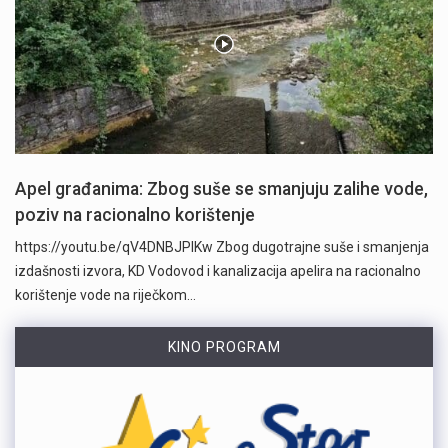
Apel građanima: Zbog suše se smanjuju zalihe vode,
poziv na racionalno korištenje
https://youtu.be/qV4DNBJPlKw Zbog dugotrajne suše i smanjenja
izdašnosti izvora, KD Vodovod i kanalizacija apelira na racionalno
korištenje vode na riječkom…
KINO PROGRAM