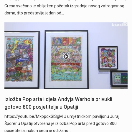
Cresa svečano je obilježen početak izgradnje novog vatrogasnog
doma, što predstavlja jedan od…
Izložba Pop arta i djela Andyja Warhola privukli
gotovo 800 posjetitelja u Opatiji
https://youtu.be/MxppqkGISgM U umjetničkom paviljonu Juraj
Šporer u Opatiji otvorena je izložba Pop arta pred gotovo 800
posjetitelja, nakon čega je održano…