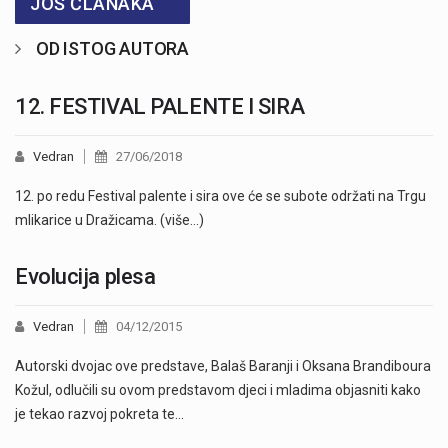
JOŠ ČLANAKA
OD ISTOG AUTORA
12. FESTIVAL PALENTE I SIRA
Vedran
27/06/2018
12. po redu Festival palente i sira ove će se subote održati na Trgu
mlikarice u Dražicama. (više…)
Evolucija plesa
Vedran
04/12/2015
Autorski dvojac ove predstave, Balaš Baranji i Oksana Brandiboura
Kožul, odlučili su ovom predstavom djeci i mladima objasniti kako
je tekao razvoj pokreta te…