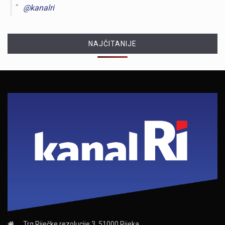
@kanalri
NAJČITANIJE
Trg Riječke rezolucije 3, 51000 Rijeka