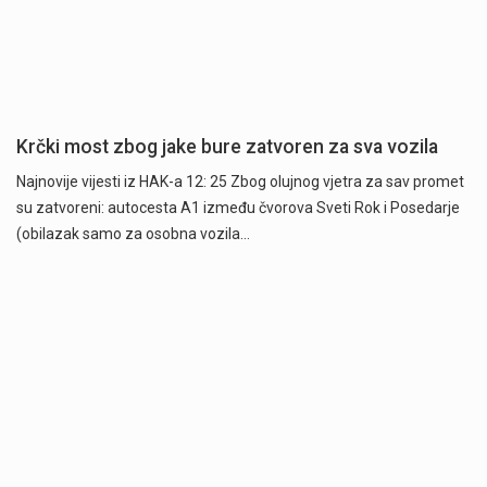
Krčki most zbog jake bure zatvoren za sva vozila
Najnovije vijesti iz HAK-a 12: 25 Zbog olujnog vjetra za sav promet
su zatvoreni: autocesta A1 između čvorova Sveti Rok i Posedarje
(obilazak samo za osobna vozila…