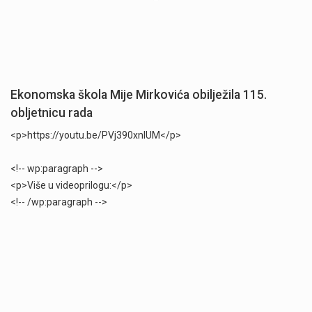
Ekonomska škola Mije Mirkovića obilježila 115.
obljetnicu rada
<p>https://youtu.be/PVj390xnlUM</p>
<!-- wp:paragraph -->
<p>Više u videoprilogu:</p>
<!-- /wp:paragraph -->