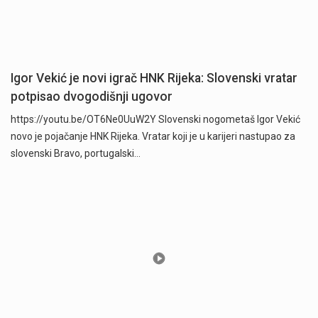
Igor Vekić je novi igrač HNK Rijeka: Slovenski vratar
potpisao dvogodišnji ugovor
https://youtu.be/OT6Ne0UuW2Y Slovenski nogometaš Igor Vekić
novo je pojačanje HNK Rijeka. Vratar koji je u karijeri nastupao za
slovenski Bravo, portugalski…