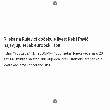
Rijeka na Rujevici dočekuje Ilves: Kek i Pavić
najavljuju težak europski ispit
https://youtu.be/TrD_YDDOMIw Nogometaši Rijeke večeras u 20
sati i 45 minuta na stadionu Rujevica igraju utakmicu trećeg kola
kvalifikacija za Konferencijsku…