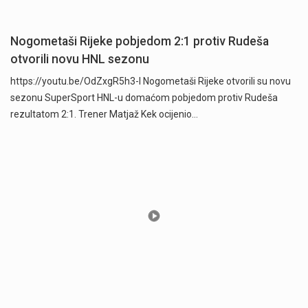
Nogometaši Rijeke pobjedom 2:1 protiv Rudeša
otvorili novu HNL sezonu
https://youtu.be/OdZxgR5h3-I Nogometaši Rijeke otvorili su novu
sezonu SuperSport HNL-u domaćom pobjedom protiv Rudeša
rezultatom 2:1. Trener Matjaž Kek ocijenio…