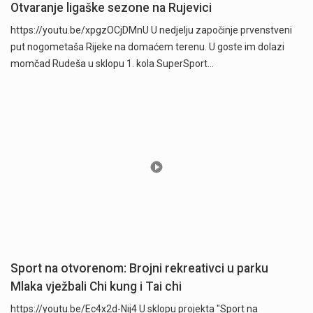
Otvaranje ligaške sezone na Rujevici
https://youtu.be/xpgzOCjDMnU U nedjelju započinje prvenstveni
put nogometaša Rijeke na domaćem terenu. U goste im dolazi
momčad Rudeša u sklopu 1. kola SuperSport…
Sport na otvorenom: Brojni rekreativci u parku
Mlaka vježbali Chi kung i Tai chi
https://youtu.be/Ec4x2d-Nij4 U sklopu projekta "Sport na