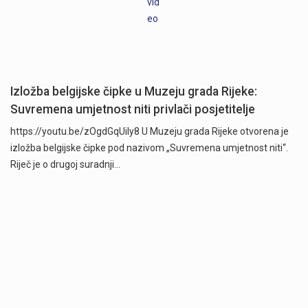
Izložba belgijske čipke u Muzeju grada Rijeke:
Suvremena umjetnost niti privlači posjetitelje
https://youtu.be/zOgdGqUily8 U Muzeju grada Rijeke otvorena je
izložba belgijske čipke pod nazivom „Suvremena umjetnost niti“.
Riječ je o drugoj suradnji…