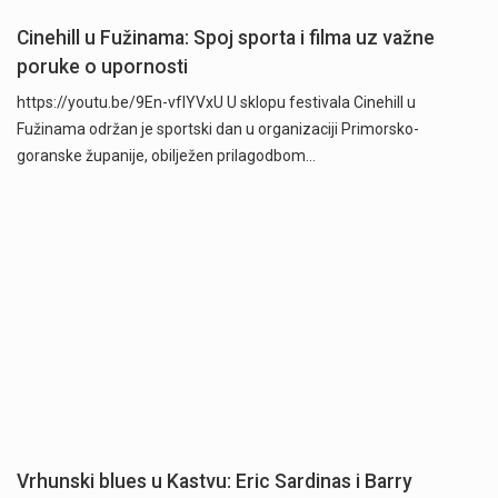
Cinehill u Fužinama: Spoj sporta i filma uz važne
poruke o upornosti
https://youtu.be/9En-vfIYVxU U sklopu festivala Cinehill u
Fužinama održan je sportski dan u organizaciji Primorsko-
goranske županije, obilježen prilagodbom…
Vrhunski blues u Kastvu: Eric Sardinas i Barry