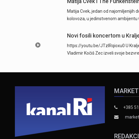
Matija Cvek i The Funkenstei
Matija Cvek, jedan od najomiljenijih 
kolovoza, u jedinstvenom ambijentu 
Novi fosili koncertom u Kraljev
https://youtu.be/JTzlRqioxu0 U Kralje
Vladimir Kočiš Zec izveli svoje bezv
MARKET
+385 51
market
REDAKC