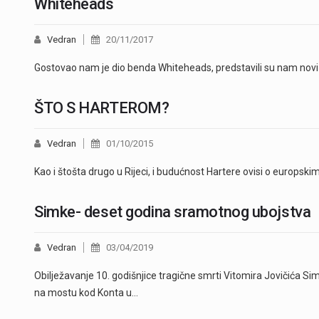
Whiteheads
Vedran
20/11/2017
Gostovao nam je dio benda Whiteheads, predstavili su nam novi s
ŠTO S HARTEROM?
Vedran
01/10/2015
Kao i štošta drugo u Rijeci, i budućnost Hartere ovisi o europsk
Simke- deset godina sramotnog ubojstva
Vedran
03/04/2019
Obilježavanje 10. godišnjice tragične smrti Vitomira Jovičića S
na mostu kod Konta u…