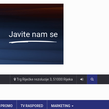
Trg Riječke rezolucije 3, 51000 Rijeka
PROMO
TV RASPORED
MARKETING