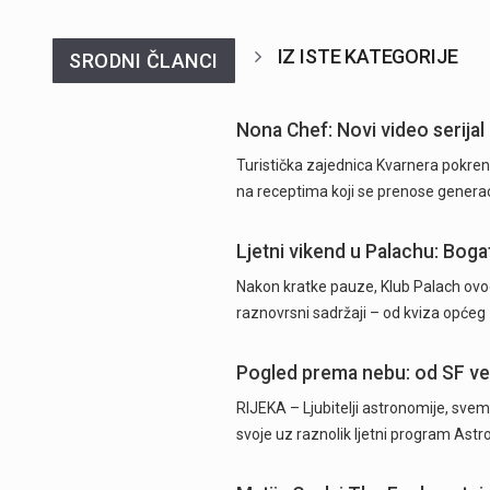
IZ ISTE KATEGORIJE
SRODNI ČLANCI
Nona Chef: Novi video serijal 
Turistička zajednica Kvarnera pokrenu
na receptima koji se prenose generac
Ljetni vikend u Palachu: Boga
Nakon kratke pauze, Klub Palach ovog
raznovrsni sadržaji – od kviza općeg
Pogled prema nebu: od SF v
RIJEKA – Ljubitelji astronomije, sve
svoje uz raznolik ljetni program As