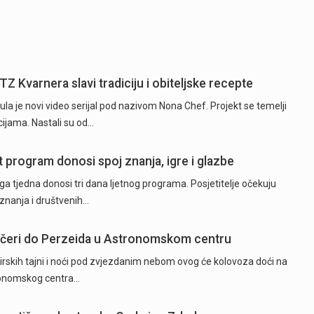
TZ Kvarnera slavi tradiciju i obiteljske recepte
la je novi video serijal pod nazivom Nona Chef. Projekt se temelji
ijama. Nastali su od…
t program donosi spoj znanja, igre i glazbe
a tjedna donosi tri dana ljetnog programa. Posjetitelje očekuju
 znanja i društvenih…
ečeri do Perzeida u Astronomskom centru
mirskih tajni i noći pod zvjezdanim nebom ovog će kolovoza doći na
tronomskog centra…