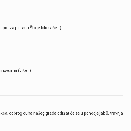
pot za pjesmu Što je bilo (više…)
im novcima (više…)
imkea, dobrog duha našeg grada održat će se u ponedjeljak 8. travnja