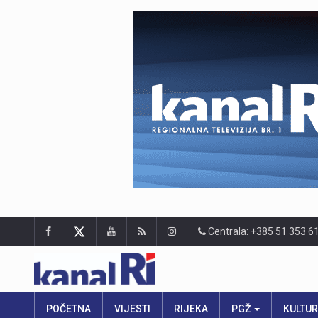
Centrala: +385 51 353 6
POČETNA
VIJESTI
RIJEKA
PGŽ
KULTU