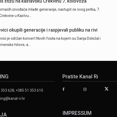
ns stižu na kastavsku Crekvinu 7. kolovoza
domaćih izvođača mlađe generacije, nastupit će ovog petka, 7.
Crekvine u Kastvu.…
ici okupili generacije i raspjevali publiku na rivi
vici je održan koncert Novih fosila na kojem su Sanja Doležal i
remenske hitove, a…
ING
Pratite Kanal Ri
 353 628, +385 51 353 610
ing@kanal-ri.hr
IMPRESSUM
IJA