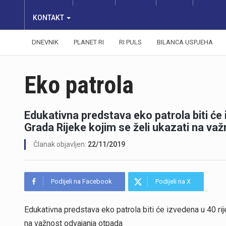
KONTAKT
DNEVNIK
PLANET RI
RI PULS
BILANCA USPJEHA
Eko patrola
Edukativna predstava eko patrola biti će i
Grada Rijeke kojim se želi ukazati na va
Članak objavljen:
22/11/2019
Podijeli na Facebook
Podijeli na X
Edukativna predstava eko patrola biti će izvedena u 40 rije
na važnost odvajanja otpada