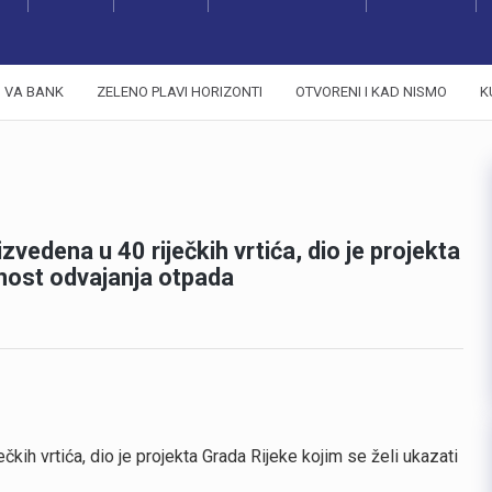
VA BANK
ZELENO PLAVI HORIZONTI
OTVORENI I KAD NISMO
K
zvedena u 40 riječkih vrtića, dio je projekta
žnost odvajanja otpada
čkih vrtića, dio je projekta Grada Rijeke kojim se želi ukazati