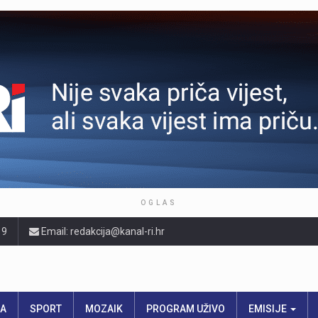
OGLAS
19
Email: redakcija@kanal-ri.hr
RA
SPORT
MOZAIK
PROGRAM UŽIVO
EMISIJE