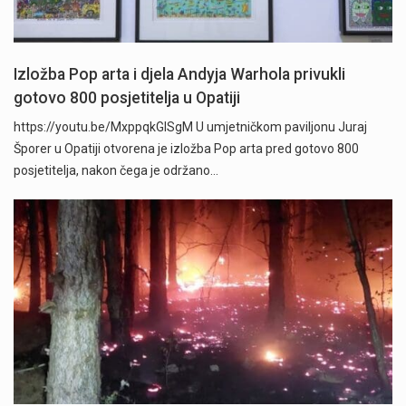
Izložba Pop arta i djela Andyja Warhola privukli
gotovo 800 posjetitelja u Opatiji
https://youtu.be/MxppqkGISgM U umjetničkom paviljonu Juraj
Šporer u Opatiji otvorena je izložba Pop arta pred gotovo 800
posjetitelja, nakon čega je održano…