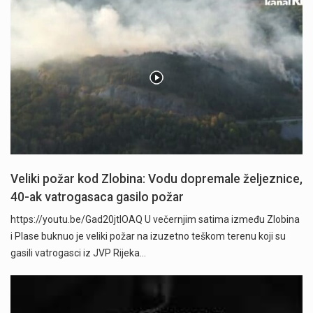
Veliki požar kod Zlobina: Vodu dopremale željeznice,
40-ak vatrogasaca gasilo požar
https://youtu.be/Gad20jtIOAQ U večernjim satima između Zlobina
i Plase buknuo je veliki požar na izuzetno teškom terenu koji su
gasili vatrogasci iz JVP Rijeka…