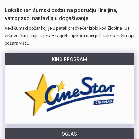
Lokaliziran šumski požar na području Hreljina,
vatrogasci nastavljaju dogašivanje
Veći šumski požar koji je u petak predvečer izbio kod Zlobina , uz
željezničku prugu Rijeka–Zagreb, tijekom noći je lokaliziran. Širenja
požara više…
KINO PROGRAM
OGLAS