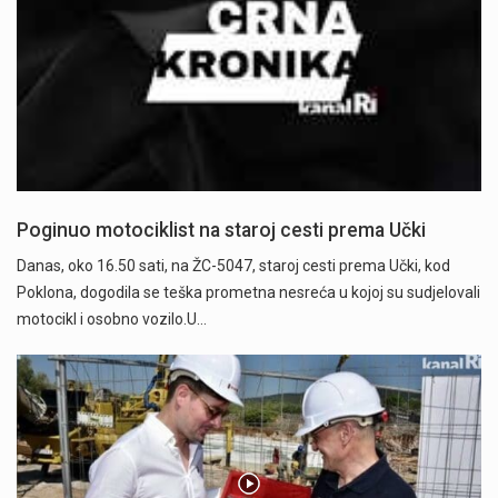
Poginuo motociklist na staroj cesti prema Učki
Danas, oko 16.50 sati, na ŽC-5047, staroj cesti prema Učki, kod
Poklona, dogodila se teška prometna nesreća u kojoj su sudjelovali
motocikl i osobno vozilo.U…