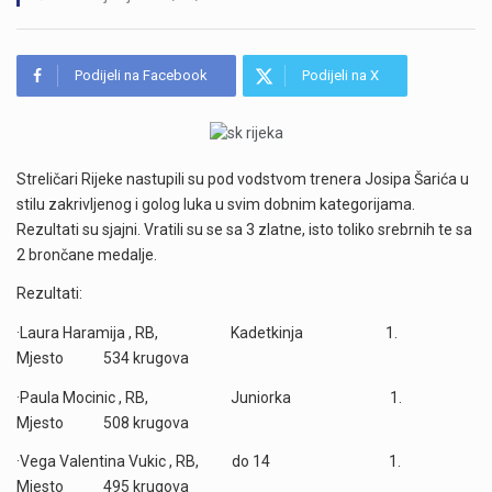
Podijeli na Facebook
Podijeli na X
Streličari Rijeke nastupili su pod vodstvom trenera Josipa Šarića u
stilu zakrivljenog i golog luka u svim dobnim kategorijama.
Rezultati su sjajni. Vratili su se sa 3 zlatne, isto toliko srebrnih te sa
2 brončane medalje.
Rezultati:
·
Laura Haramija , RB, Kadetkinja 1.
Mjesto 534 krugova
·
Paula Mocinic , RB, Juniorka 1.
Mjesto 508 krugova
·
Vega Valentina Vukic , RB, do 14 1.
Mjesto 495 krugova