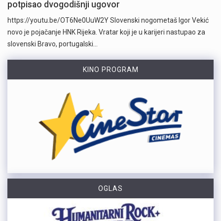
potpisao dvogodišnji ugovor
https://youtu.be/OT6Ne0UuW2Y Slovenski nogometaš Igor Vekić
novo je pojačanje HNK Rijeka. Vratar koji je u karijeri nastupao za
slovenski Bravo, portugalski…
KINO PROGRAM
OGLAS