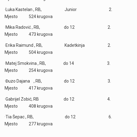
·
Luka Kastelan , RB, Junior 2.
Mjesto 524 krugova
·
Mika Radović , RB, do 12 2.
Mjesto 473 krugova
·
Erika Raimund , RB, Kadetkinja 2.
Mjesto 504 krugova
·
Matej Smokvina , RB, do 14 3.
Mjesto 254 krugova
·
Đuzo Dajana , RB, do 12 3.
Mjesto 417 krugova
·
Gabrijel Zobić, RB do 12 4.
Mjesto 408 krugova
·
Tia Šepac , RB, do 12 6.
Mjesto 277 krugova