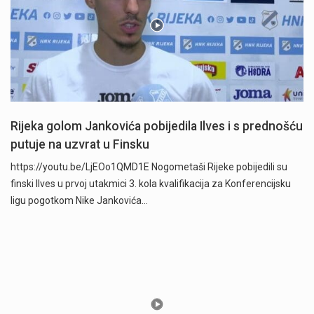
Rijeka golom Jankovića pobijedila Ilves i s prednošću
putuje na uzvrat u Finsku
https://youtu.be/LjEOo1QMD1E Nogometaši Rijeke pobijedili su
finski Ilves u prvoj utakmici 3. kola kvalifikacija za Konferencijsku
ligu pogotkom Nike Jankovića…