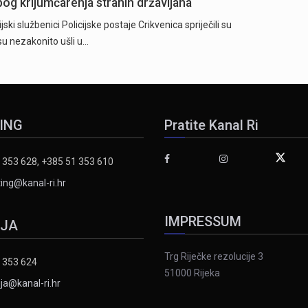
og krijumčarenja stranih državljana
i službenici Policijske postaje Crikvenica spriječili su
 su nezakonito ušli u…
ING
Pratite Kanal Ri
 353 628, +385 51 353 610
ing@kanal-ri.hr
IMPRESSUM
IJA
Trg Riječke rezolucije 3
 353 624
51000 Rijeka
ja@kanal-ri.hr