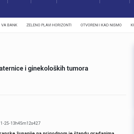
VA BANK
ZELENO PLAVI HORIZONTI
OTVORENI I KAD NISMO
K
aternice i ginekoloških tumora
oranske županije na prigodnom je štandu građanima