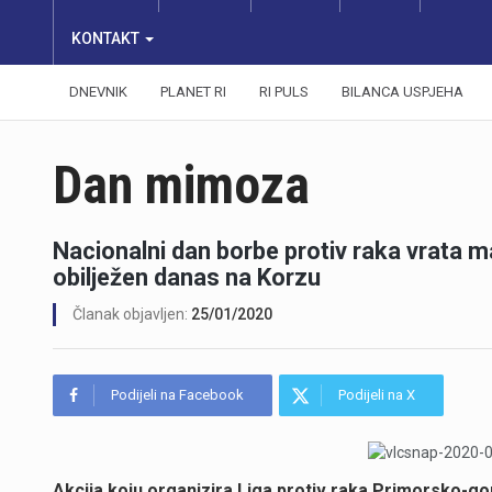
KONTAKT
DNEVNIK
PLANET RI
RI PULS
BILANCA USPJEHA
Dan mimoza
Nacionalni dan borbe protiv raka vrata m
obilježen danas na Korzu
Članak objavljen:
25/01/2020
Podijeli na Facebook
Podijeli na X
Akcija koju organizira Liga protiv raka Primorsko-g