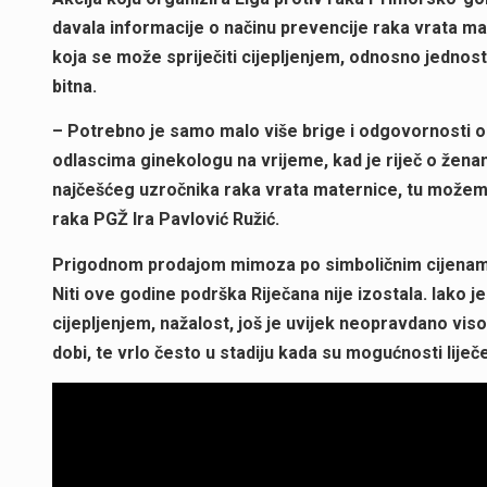
davala informacije o načinu prevencije raka vrata ma
koja se može spriječiti cijepljenjem, odnosno jednost
bitna.
– Potrebno je samo malo više brige i odgovornosti o
odlascima ginekologu na vrijeme, kad je riječ o žen
najčešćeg uzročnika raka vrata maternice, tu možemo
raka PGŽ Ira Pavlović Ružić.
Prigodnom prodajom mimoza po simboličnim cijenama sk
Niti ove godine podrška Riječana nije izostala.
Iako j
cijepljenjem, nažalost, još je uvijek neopravdano viso
dobi, te vrlo često u stadiju kada su mogućnosti lije