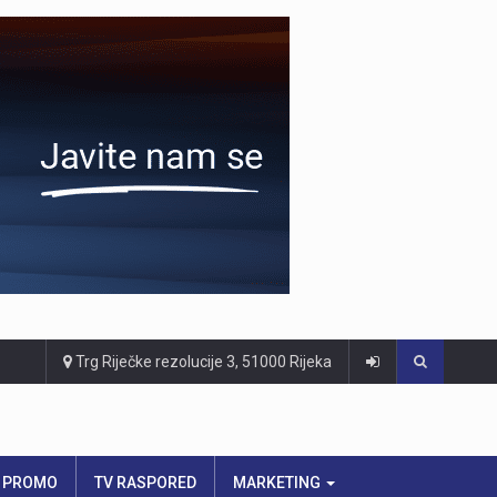
Trg Riječke rezolucije 3, 51000 Rijeka
PROMO
TV RASPORED
MARKETING