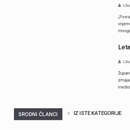
LSu
„Povra
vrijem
mnogi
Leta
LSu
Župani
zmaja 
medic
IZ ISTE KATEGORIJE
SRODNI ČLANCI