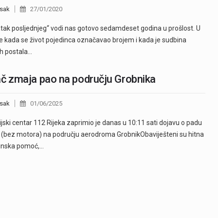
sak
27/01/2020
tak posljednjeg“ vodi nas gotovo sedamdeset godina u prošlost. U
e kada se život pojedinca označavao brojem i kada je sudbina
h postala…
č zmaja pao na području Grobnika
sak
01/06/2025
jski centar 112 Rijeka zaprimio je danas u 10:11 sati dojavu o padu
(bez motora) na području aerodroma GrobnikObaviješteni su hitna
inska pomoć,…