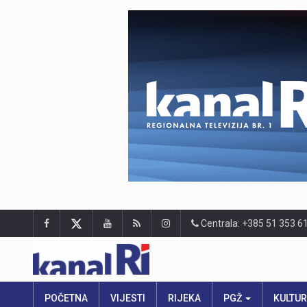
Centrala: +385 51 353 6
POČETNA
VIJESTI
RIJEKA
PGŽ
KULTU