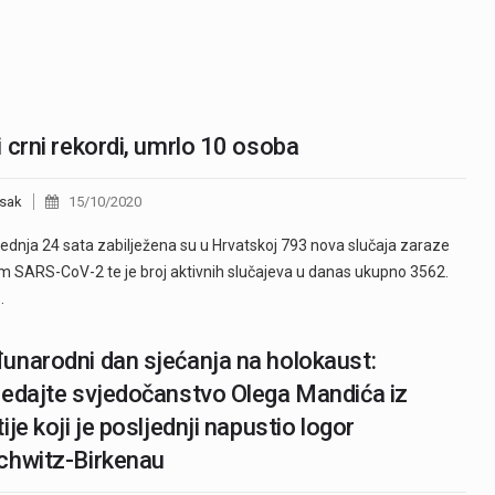
 crni rekordi, umrlo 10 osoba
sak
15/10/2020
jednja 24 sata zabilježena su u Hrvatskoj 793 nova slučaja zaraze
m SARS-CoV-2 te je broj aktivnih slučajeva u danas ukupno 3562.
…
narodni dan sjećanja na holokaust:
edajte svjedočanstvo Olega Mandića iz
ije koji je posljednji napustio logor
chwitz-Birkenau