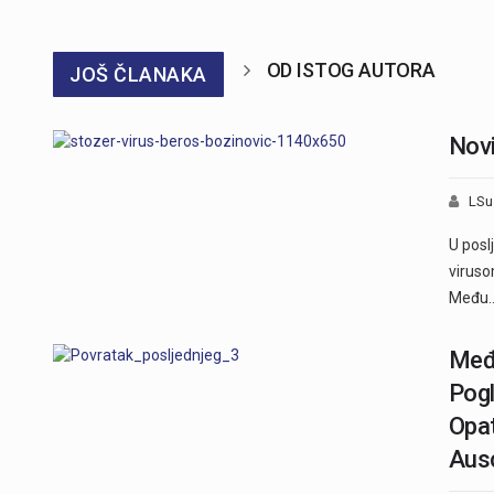
OD ISTOG AUTORA
JOŠ ČLANAKA
Novi
LSu
U posl
viruso
Među
Među
Pogl
Opat
Aus