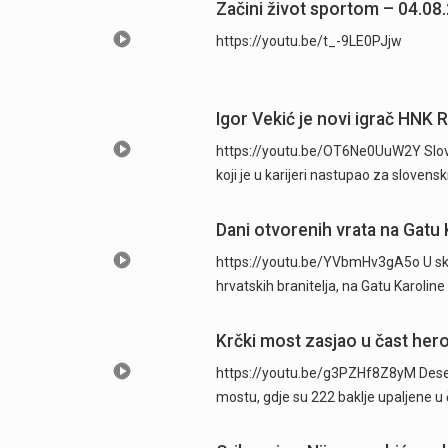
Začini život sportom – 04.08
https://youtu.be/t_-9LE0PJjw
Igor Vekić je novi igrač HNK 
https://youtu.be/OT6Ne0UuW2Y Sloven
koji je u karijeri nastupao za slovens
Dani otvorenih vrata na Gatu 
https://youtu.be/YVbmHv3gA5o U skl
hrvatskih branitelja, na Gatu Karolin
Krčki most zasjao u čast hero
https://youtu.be/g3PZHf8Z8yM Deseti
mostu, gdje su 222 baklje upaljene u