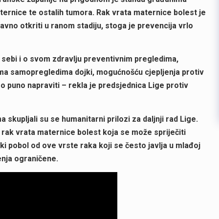
ternice te ostalih tumora. Rak vrata maternice bolest je
avno otkriti u ranom stadiju, stoga je prevencija vrlo
 sebi i o svom zdravlju preventivnim pregledima,
ama samopregledima dojki, mogućnošću cjepljenja protiv
 puno napraviti – rekla je predsjednica Lige protiv
upljali su se humanitarni prilozi za daljnji rad Lige.
e rak vrata maternice bolest koja se može spriječiti
ki pobol od ove vrste raka koji se često javlja u mlađoj
čenja ograničene.