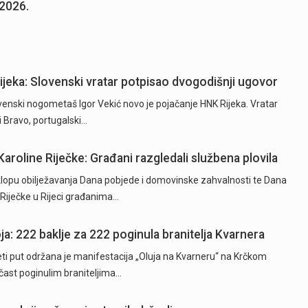
.2026.
Rijeka: Slovenski vratar potpisao dvogodišnji ugovor
ski nogometaš Igor Vekić novo je pojačanje HNK Rijeka. Vratar
ki Bravo, portugalski…
Karoline Riječke: Građani razgledali službena plovila
opu obilježavanja Dana pobjede i domovinske zahvalnosti te Dana
e Riječke u Rijeci građanima…
ja: 222 baklje za 222 poginula branitelja Kvarnera
 put održana je manifestacija „Oluja na Kvarneru“ na Krčkom
 čast poginulim braniteljima…