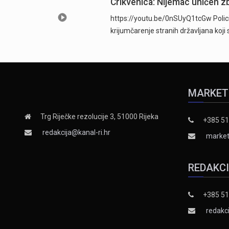
Crikvenica: Nijemac uhićen zb
https://youtu.be/0nSUyQ1tcGw Policijsk
krijumčarenje stranih državljana koji
MARKET
Trg Riječke rezolucije 3, 51000 Rijeka
+385 51
redakcija@kanal-ri.hr
market
REDAKC
+385 51
redakci