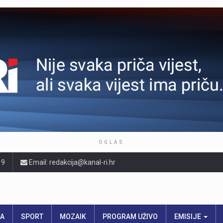
OGLAS
19
Email: redakcija@kanal-ri.hr
RA
SPORT
MOZAIK
PROGRAM UŽIVO
EMISIJE